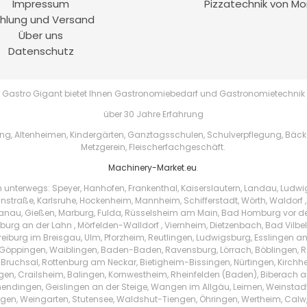
Impressum
Pizzatechnik von Mo
hlung und Versand
Über uns
Datenschutz
Gastro Gigant bietet Ihnen Gastronomiebedarf und Gastronomietechnik
über 30 Jahre Erfahrung
, Altenheimen, Kindergärten, Ganztagsschulen, Schulverpflegung, Bäckere
Metzgerein, Fleischerfachgeschäft.
Machinery-Market.eu
.
h unterwegs: Speyer, Hanhofen, Frankenthal, Kaiserslautern, Landau, Ludw
instraße, Karlsruhe, Hockenheim, Mannheim, Schifferstadt, Wörth, Waldorf ,
au, Gießen, Marburg, Fulda, Rüsselsheim am Main, Bad Homburg vor der 
urg an der Lahn , Mörfelden-Walldorf , Viernheim, Dietzenbach, Bad Vilbe
Freiburg im Breisgau, Ulm, Pforzheim, Reutlingen, Ludwigsburg, Esslingen 
Göppingen, Waiblingen, Baden-Baden, Ravensburg, Lörrach, Böblingen, Ras
 Bruchsal, Rottenburg am Neckar, Bietigheim-Bissingen, Nürtingen, Kirchhei
ingen, Crailsheim, Balingen, Kornwestheim, Rheinfelden (Baden), Biberach a
endingen, Geislingen an der Steige, Wangen im Allgäu, Leimen, Weinstad
tzingen, Weingarten, Stutensee, Waldshut-Tiengen, Öhringen, Wertheim, Ca