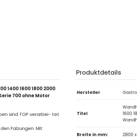
Produktdetails
00 1400 1600 1800 2000
Hersteller
Gastr
erie 700 ohne Motor
Wandh
Titel
1600 1
n sind TOP verarbei- tet
Wandh
den Falzungen. Mit
Breite in mm:
2800 