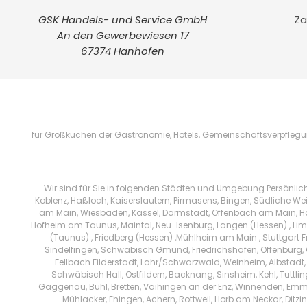
GSK Handels- und Service GmbH
Za
An den Gewerbewiesen 17
67374 Hanhofen
für Großküchen der Gastronomie, Hotels, Gemeinschaftsverpflegung
Wir sind für Sie in folgenden Städten und Umgebung Persönlic
Koblenz, Haßloch, Kaiserslautern, Pirmasens, Bingen, Südliche We
am Main, Wiesbaden, Kassel, Darmstadt, Offenbach am Main, Han
Hofheim am Taunus, Maintal, Neu-Isenburg, Langen (Hessen) , Limb
(Taunus) , Friedberg (Hessen) ,Mühlheim am Main , Stuttgart 
Sindelfingen, Schwäbisch Gmünd, Friedrichshafen, Offenburg, 
Fellbach Filderstadt, Lahr/Schwarzwald, Weinheim, Albstadt,
Schwäbisch Hall, Ostfildern, Backnang, Sinsheim, Kehl, Tuttl
Gaggenau, Bühl, Bretten, Vaihingen an der Enz, Winnenden, Emm
Mühlacker, Ehingen, Achern, Rottweil, Horb am Neckar, Di