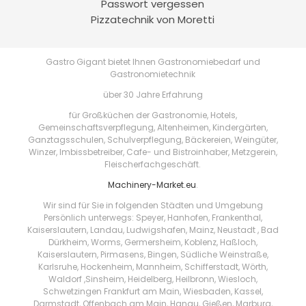
Passwort vergessen
Pizzatechnik von Moretti
Gastro Gigant bietet Ihnen Gastronomiebedarf und
Gastronomietechnik
über 30 Jahre Erfahrung
für Großküchen der Gastronomie, Hotels,
Gemeinschaftsverpflegung, Altenheimen, Kindergärten,
Ganztagsschulen, Schulverpflegung, Bäckereien, Weingüter,
Winzer, Imbissbetreiber, Cafe- und Bistroinhaber, Metzgerein,
Fleischerfachgeschäft.
Machinery-Market.eu
.
Wir sind für Sie in folgenden Städten und Umgebung
Persönlich unterwegs: Speyer, Hanhofen, Frankenthal,
Kaiserslautern, Landau, Ludwigshafen, Mainz, Neustadt , Bad
Dürkheim, Worms, Germersheim, Koblenz, Haßloch,
Kaiserslautern, Pirmasens, Bingen, Südliche Weinstraße,
Karlsruhe, Hockenheim, Mannheim, Schifferstadt, Wörth,
Waldorf ,Sinsheim, Heidelberg, Heilbronn, Wiesloch,
Schwetzingen Frankfurt am Main, Wiesbaden, Kassel,
Darmstadt, Offenbach am Main, Hanau, Gießen, Marburg,