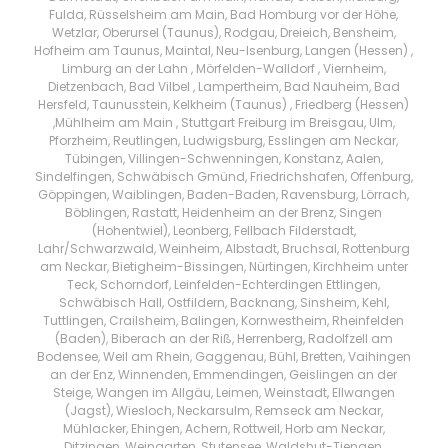
Fulda, Rüsselsheim am Main, Bad Homburg vor der Höhe,
Wetzlar, Oberursel (Taunus), Rodgau, Dreieich, Bensheim,
Hofheim am Taunus, Maintal, Neu-Isenburg, Langen (Hessen) ,
Limburg an der Lahn , Mörfelden-Walldorf , Viernheim,
Dietzenbach, Bad Vilbel , Lampertheim, Bad Nauheim, Bad
Hersfeld, Taunusstein, Kelkheim (Taunus) , Friedberg (Hessen)
,Mühlheim am Main , Stuttgart Freiburg im Breisgau, Ulm,
Pforzheim, Reutlingen, Ludwigsburg, Esslingen am Neckar,
Tübingen, Villingen-Schwenningen, Konstanz, Aalen,
Sindelfingen, Schwäbisch Gmünd, Friedrichshafen, Offenburg,
Göppingen, Waiblingen, Baden-Baden, Ravensburg, Lörrach,
Böblingen, Rastatt, Heidenheim an der Brenz, Singen
(Hohentwiel), Leonberg, Fellbach Filderstadt,
Lahr/Schwarzwald, Weinheim, Albstadt, Bruchsal, Rottenburg
am Neckar, Bietigheim-Bissingen, Nürtingen, Kirchheim unter
Teck, Schorndorf, Leinfelden-Echterdingen Ettlingen,
Schwäbisch Hall, Ostfildern, Backnang, Sinsheim, Kehl,
Tuttlingen, Crailsheim, Balingen, Kornwestheim, Rheinfelden
(Baden), Biberach an der Riß, Herrenberg, Radolfzell am
Bodensee, Weil am Rhein, Gaggenau, Bühl, Bretten, Vaihingen
an der Enz, Winnenden, Emmendingen, Geislingen an der
Steige, Wangen im Allgäu, Leimen, Weinstadt, Ellwangen
(Jagst), Wiesloch, Neckarsulm, Remseck am Neckar,
Mühlacker, Ehingen, Achern, Rottweil, Horb am Neckar,
Ditzingen, Weingarten, Stutensee, Waldshut-Tiengen,