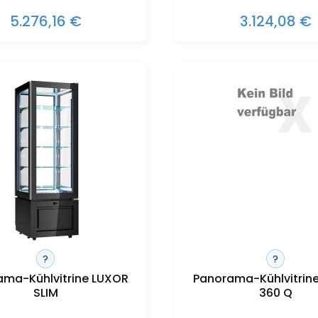
5.276,16 €
3.124,08 €
?
?
ama-Kühlvitrine LUXOR
Panorama-Kühlvitrine
SLIM
360 Q