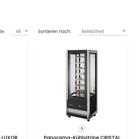
te:
Sortieren nach:
?
e LUXOR
Panorama-Kühlvitrine CRISTAL