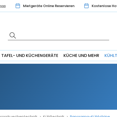
hop
Mietgeräte Online Reservieren
Kostenlose Ho
TAFEL- UND KÜCHENGERÄTE
KÜCHE UND MEHR
KÜHL
rosskuechentechnik
Kühltechnik
Panorama-Kühlvitrine