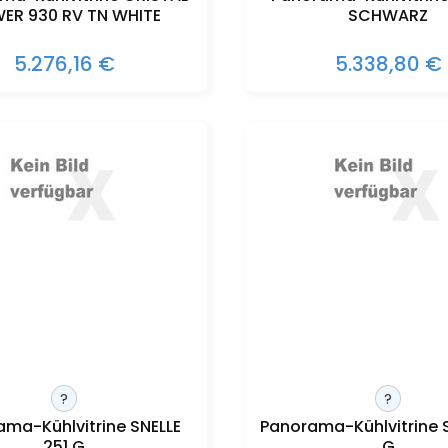
ER 930 RV TN WHITE
SCHWARZ
5.276,16 €
5.338,80 €
?
?
ma-Kühlvitrine SNELLE
Panorama-Kühlvitrine S
251 G
G