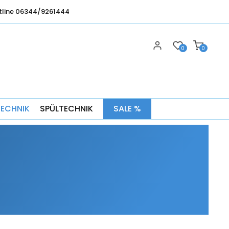
tline 06344/9261444
0
0
TECHNIK
SPÜLTECHNIK
SALE %