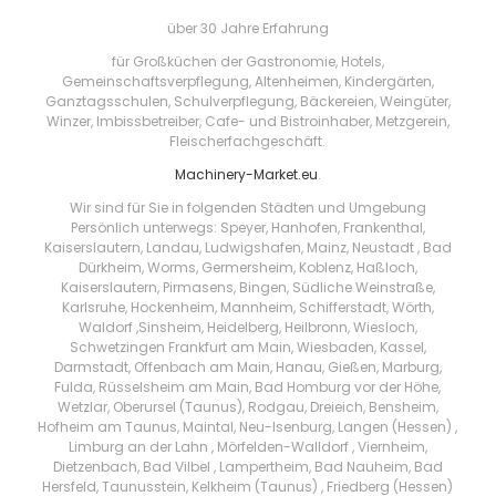
über 30 Jahre Erfahrung
für Großküchen der Gastronomie, Hotels,
Gemeinschaftsverpflegung, Altenheimen, Kindergärten,
Ganztagsschulen, Schulverpflegung, Bäckereien, Weingüter,
Winzer, Imbissbetreiber, Cafe- und Bistroinhaber, Metzgerein,
Fleischerfachgeschäft.
Machinery-Market.eu
.
Wir sind für Sie in folgenden Städten und Umgebung
Persönlich unterwegs: Speyer, Hanhofen, Frankenthal,
Kaiserslautern, Landau, Ludwigshafen, Mainz, Neustadt , Bad
Dürkheim, Worms, Germersheim, Koblenz, Haßloch,
Kaiserslautern, Pirmasens, Bingen, Südliche Weinstraße,
Karlsruhe, Hockenheim, Mannheim, Schifferstadt, Wörth,
Waldorf ,Sinsheim, Heidelberg, Heilbronn, Wiesloch,
Schwetzingen Frankfurt am Main, Wiesbaden, Kassel,
Darmstadt, Offenbach am Main, Hanau, Gießen, Marburg,
Fulda, Rüsselsheim am Main, Bad Homburg vor der Höhe,
Wetzlar, Oberursel (Taunus), Rodgau, Dreieich, Bensheim,
Hofheim am Taunus, Maintal, Neu-Isenburg, Langen (Hessen) ,
Limburg an der Lahn , Mörfelden-Walldorf , Viernheim,
Dietzenbach, Bad Vilbel , Lampertheim, Bad Nauheim, Bad
Hersfeld, Taunusstein, Kelkheim (Taunus) , Friedberg (Hessen)