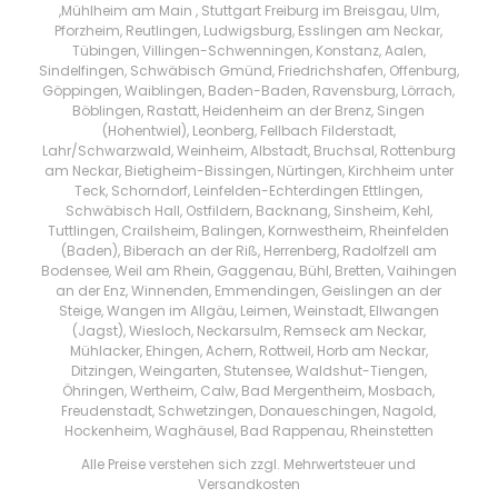
,Mühlheim am Main , Stuttgart Freiburg im Breisgau, Ulm,
Pforzheim, Reutlingen, Ludwigsburg, Esslingen am Neckar,
Tübingen, Villingen-Schwenningen, Konstanz, Aalen,
Sindelfingen, Schwäbisch Gmünd, Friedrichshafen, Offenburg,
Göppingen, Waiblingen, Baden-Baden, Ravensburg, Lörrach,
Böblingen, Rastatt, Heidenheim an der Brenz, Singen
(Hohentwiel), Leonberg, Fellbach Filderstadt,
Lahr/Schwarzwald, Weinheim, Albstadt, Bruchsal, Rottenburg
am Neckar, Bietigheim-Bissingen, Nürtingen, Kirchheim unter
Teck, Schorndorf, Leinfelden-Echterdingen Ettlingen,
Schwäbisch Hall, Ostfildern, Backnang, Sinsheim, Kehl,
Tuttlingen, Crailsheim, Balingen, Kornwestheim, Rheinfelden
(Baden), Biberach an der Riß, Herrenberg, Radolfzell am
Bodensee, Weil am Rhein, Gaggenau, Bühl, Bretten, Vaihingen
an der Enz, Winnenden, Emmendingen, Geislingen an der
Steige, Wangen im Allgäu, Leimen, Weinstadt, Ellwangen
(Jagst), Wiesloch, Neckarsulm, Remseck am Neckar,
Mühlacker, Ehingen, Achern, Rottweil, Horb am Neckar,
Ditzingen, Weingarten, Stutensee, Waldshut-Tiengen,
Öhringen, Wertheim, Calw, Bad Mergentheim, Mosbach,
Freudenstadt, Schwetzingen, Donaueschingen, Nagold,
Hockenheim, Waghäusel, Bad Rappenau, Rheinstetten
Alle Preise verstehen sich zzgl. Mehrwertsteuer und
Versandkosten