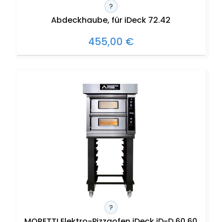
?
Abdeckhaube, für iDeck 72.42
455,00 €
?
MORETTI Elektro-Pizzaofen iDeck iD-D 60.60