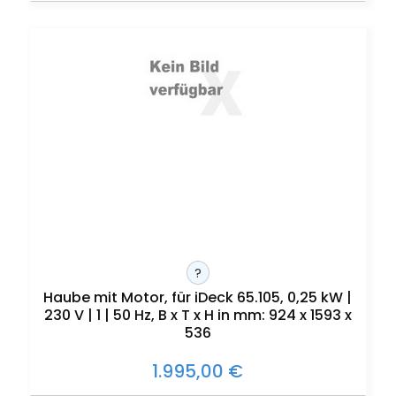
?
Haube mit Motor, für iDeck 65.105, 0,25 kW |
230 V | 1 | 50 Hz, B x T x H in mm: 924 x 1593 x
536
1.995,00 €