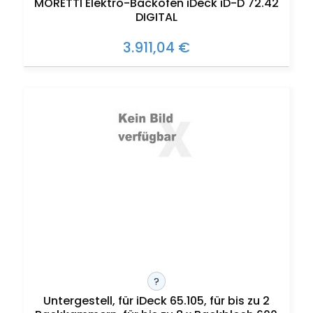
MORETTI Elektro-Backofen iDeck iD-D 72.42
DIGITAL
3.911,04 €
?
Untergestell, für iDeck 65.105, für bis zu 2