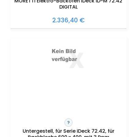
MORETTI Elektro-Backofen iDeck iD-M 72.42
DIGITAL
2.336,40 €
?
Untergestell, für Serie iDeck 72.42, für