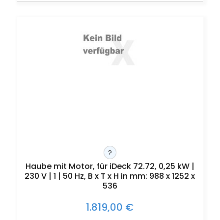
?
Haube mit Motor, für iDeck 72.72, 0,25 kW |
230 V | 1 | 50 Hz, B x T x H in mm: 988 x 1252 x
536
1.819,00 €