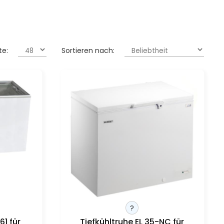
te:
Sortieren nach:
?
61 für
Tiefkühltruhe EL 35-NC für