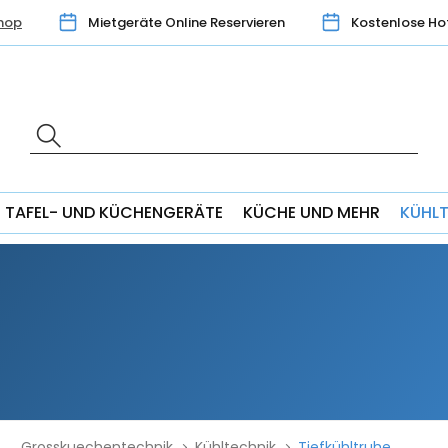
hop
Mietgeräte Online Reservieren
Kostenlose Ho
TAFEL- UND KÜCHENGERÄTE
KÜCHE UND MEHR
KÜHL
Grosskuechentechnik
Kühltechnik
Tiefkühltruhe