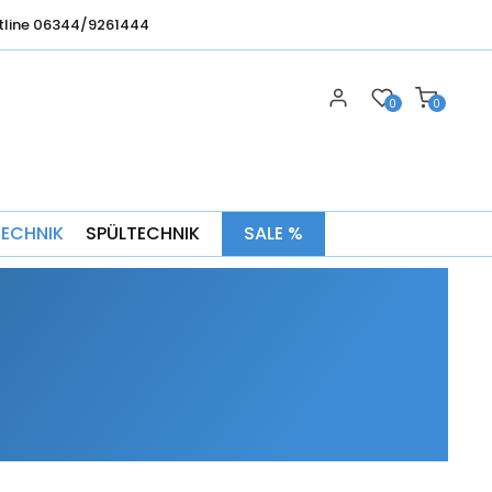
tline 06344/9261444
0
0
TECHNIK
SPÜLTECHNIK
SALE %