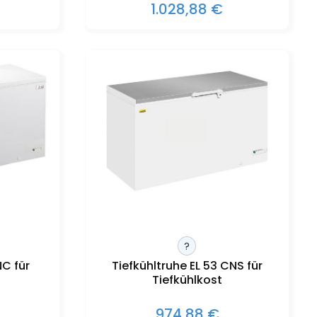
1.028,88 €
?
NC für
Tiefkühltruhe EL 53 CNS für
Tiefkühlkost
974,88 €