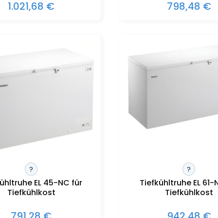
1.021,68 €
798,48 €
?
?
ühltruhe EL 45-NC für
Tiefkühltruhe EL 61-
Tiefkühlkost
Tiefkühlkost
791,28 €
942,48 €