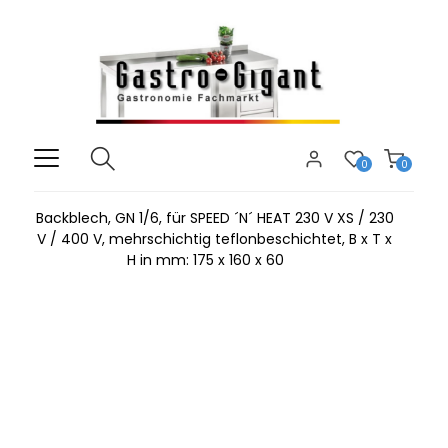
0
0
Backblech, GN 1/6, für SPEED ´N´ HEAT 230 V XS / 230
V / 400 V, mehrschichtig teflonbeschichtet, B x T x
H in mm: 175 x 160 x 60