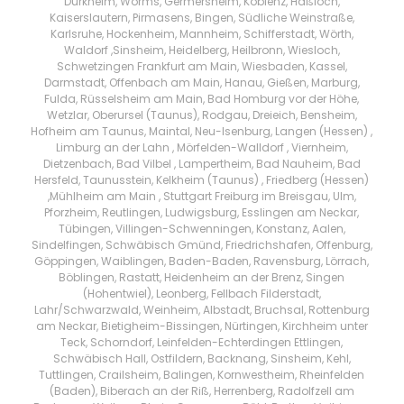
Dürkheim, Worms, Germersheim, Koblenz, Haßloch,
Kaiserslautern, Pirmasens, Bingen, Südliche Weinstraße,
Karlsruhe, Hockenheim, Mannheim, Schifferstadt, Wörth,
Waldorf ,Sinsheim, Heidelberg, Heilbronn, Wiesloch,
Schwetzingen Frankfurt am Main, Wiesbaden, Kassel,
Darmstadt, Offenbach am Main, Hanau, Gießen, Marburg,
Fulda, Rüsselsheim am Main, Bad Homburg vor der Höhe,
Wetzlar, Oberursel (Taunus), Rodgau, Dreieich, Bensheim,
Hofheim am Taunus, Maintal, Neu-Isenburg, Langen (Hessen) ,
Limburg an der Lahn , Mörfelden-Walldorf , Viernheim,
Dietzenbach, Bad Vilbel , Lampertheim, Bad Nauheim, Bad
Hersfeld, Taunusstein, Kelkheim (Taunus) , Friedberg (Hessen)
,Mühlheim am Main , Stuttgart Freiburg im Breisgau, Ulm,
Pforzheim, Reutlingen, Ludwigsburg, Esslingen am Neckar,
Tübingen, Villingen-Schwenningen, Konstanz, Aalen,
Sindelfingen, Schwäbisch Gmünd, Friedrichshafen, Offenburg,
Göppingen, Waiblingen, Baden-Baden, Ravensburg, Lörrach,
Böblingen, Rastatt, Heidenheim an der Brenz, Singen
(Hohentwiel), Leonberg, Fellbach Filderstadt,
Lahr/Schwarzwald, Weinheim, Albstadt, Bruchsal, Rottenburg
am Neckar, Bietigheim-Bissingen, Nürtingen, Kirchheim unter
Teck, Schorndorf, Leinfelden-Echterdingen Ettlingen,
Schwäbisch Hall, Ostfildern, Backnang, Sinsheim, Kehl,
Tuttlingen, Crailsheim, Balingen, Kornwestheim, Rheinfelden
(Baden), Biberach an der Riß, Herrenberg, Radolfzell am