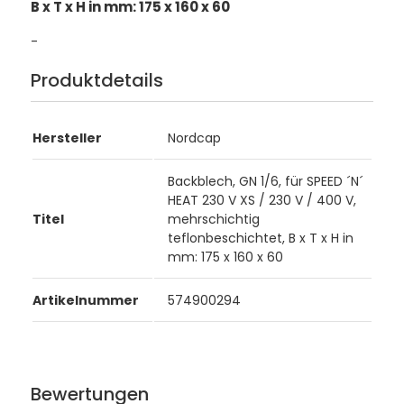
B x T x H in mm: 175 x 160 x 60
-
Produktdetails
Hersteller
Nordcap
Backblech, GN 1/6, für SPEED ´N´
HEAT 230 V XS / 230 V / 400 V,
Titel
mehrschichtig
teflonbeschichtet, B x T x H in
mm: 175 x 160 x 60
Artikelnummer
574900294
Bewertungen