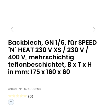
Backblech, GN 1/6, für SPEED
´N´ HEAT 230 V XS / 230 V /
400 V, mehrschichtig
teflonbeschichtet, B x T x H
in mm: 175 x 160 x 60
-
Artikel-Nr.: 574900294
(0)
?