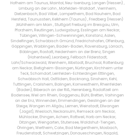
Hofheim am Taunus, Maintal, Neu-Isenburg, Langen (Hessen) ,
Limburg an der Lahn , Mörfelden-Walldorf , Viernheim,
Dietzenbach, Bad Vilbel , Lampertheim, Bad Nauheim, Bad
Hersfeld, Taunusstein, Kelkheim (Taunus) , Friedberg (Hessen)
,Mühlheim am Main , Stuttgart Freiburg im Breisgau, Ulm,
Pforzheim, Reutlingen, Ludwigsburg, Esslingen am Neckar,
Tübingen, Villingen-Schwenningen, Konstanz, Aalen,
Sindelfingen, Schwäbisch Gmünd, Friedrichshafen, Offenburg,
Göppingen, Waiblingen, Baden-Baden, Ravensburg, Lörrach,
Böblingen, Rastatt, Heidenheim an der Brenz, Singen
(Hohentwiel), Leonberg, Fellbach Filderstadt,
Lahr/Schwarzwald, Weinheim, Albstadt, Bruchsal, Rottenburg
am Neckar, Bietigheim-Bissingen, Nürtingen, Kirchheim unter
Teck, Schorndorf, Leinfelden-Echterdingen Ettlingen,
Schwäbisch Hall, Ostfildern, Backnang, Sinsheim, Kehl,
Tuttlingen, Crailsheim, Balingen, Kornwestheim, Rheinfelden
(Baden), Biberach an der Riß, Herrenberg, Radolfzell am
Bodensee, Weil am Rhein, Gaggenau, Bühl, Bretten, Vaihingen
an der Enz, Winnenden, Emmendingen, Geislingen an der
Steige, Wangen im Allgäu, Leimen, Weinstadt, Ellwangen
(Jagst), Wiesloch, Neckarsulm, Remseck am Neckar,
Mühlacker, Ehingen, Achern, Rottweil, Horb am Neckar,
Ditzingen, Weingarten, Stutensee, Waldshut-Tiengen,
Öhringen, Wertheim, Calw, Bad Mergentheim, Mosbach,
Freudenstadt, Schwetzingen, Donaueschingen, Nagold,