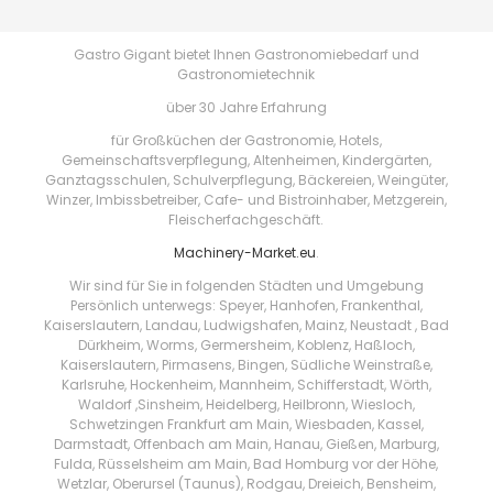
Gastro Gigant bietet Ihnen Gastronomiebedarf und
Gastronomietechnik
über 30 Jahre Erfahrung
für Großküchen der Gastronomie, Hotels,
Gemeinschaftsverpflegung, Altenheimen, Kindergärten,
Ganztagsschulen, Schulverpflegung, Bäckereien, Weingüter,
Winzer, Imbissbetreiber, Cafe- und Bistroinhaber, Metzgerein,
Fleischerfachgeschäft.
Machinery-Market.eu
.
Wir sind für Sie in folgenden Städten und Umgebung
Persönlich unterwegs: Speyer, Hanhofen, Frankenthal,
Kaiserslautern, Landau, Ludwigshafen, Mainz, Neustadt , Bad
Dürkheim, Worms, Germersheim, Koblenz, Haßloch,
Kaiserslautern, Pirmasens, Bingen, Südliche Weinstraße,
Karlsruhe, Hockenheim, Mannheim, Schifferstadt, Wörth,
Waldorf ,Sinsheim, Heidelberg, Heilbronn, Wiesloch,
Schwetzingen Frankfurt am Main, Wiesbaden, Kassel,
Darmstadt, Offenbach am Main, Hanau, Gießen, Marburg,
Fulda, Rüsselsheim am Main, Bad Homburg vor der Höhe,
Wetzlar, Oberursel (Taunus), Rodgau, Dreieich, Bensheim,