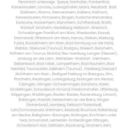
Persönlich unterwegs: Speyer, Hanhofen, Frankenthal,
Kaiserslautern, Landau, Ludwigshafen, Mainz, Neustadt , Bad
Dürkheim, Worms, Germersheim, Koblenz, Haßloch,
Kaiserslautern, Pirmasens, Bingen, Südliche Weinstraße,
Karlsruhe, Hockenheim, Mannheim, Schifferstadt, Wörth,
Waldorf ,Sinsheim, Heidelberg, Heilbronn, Wiesloch,
Schwetzingen Frankfurt am Main, Wiesbaden, Kassel,
Darmstadt, Offenbach am Main, Hanau, Gießen, Marburg,
Fulda, Rüsselsheim am Main, Bad Homburg vor der Höhe,
Wetzlar, Oberursel (Taunus), Rodgau, Dreieich, Bensheim,
Hofheim am Taunus, Maintal, Neu-Isenburg, Langen (Hessen) ,
Limburg an der Lahn , Mörfelden-Walldorf , Viernheim,
Dietzenbach, Bad Vilbel , Lampertheim, Bad Nauheim, Bad
Hersfeld, Taunusstein, Kelkheim (Taunus) , Friedberg (Hessen)
,Mühlheim am Main , Stuttgart Freiburg im Breisgau, Ulm,
Pforzheim, Reutlingen, Ludwigsburg, Esslingen am Neckar,
Tübingen, Villingen-Schwenningen, Konstanz, Aalen,
Sindelfingen, Schwäbisch Gmünd, Friedrichshafen, Offenburg,
Göppingen, Waiblingen, Baden-Baden, Ravensburg, Lörrach,
Böblingen, Rastatt, Heidenheim an der Brenz, Singen
(Hohentwiel), Leonberg, Fellbach Filderstadt,
Lahr/Schwarzwald, Weinheim, Albstadt, Bruchsal, Rottenburg
am Neckar, Bietigheim-Bissingen, Nürtingen, Kirchheim unter
Teck, Schorndorf, Leinfelden-Echterdingen Ettlingen,
Schwäbisch Hall, Ostfildern, Backnang, Sinsheim, Kehl,