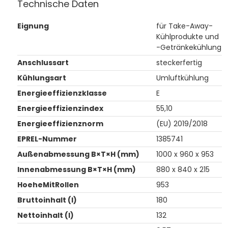
Technische Daten
Eignung
für Take-Away-
Kühlprodukte und
-Getränkekühlung
Anschlussart
steckerfertig
Kühlungsart
Umluftkühlung
Energieeffizienzklasse
E
Energieeffizienzindex
55,10
Energieeffizienznorm
(EU) 2019/2018
EPREL-Nummer
1385741
Außenabmessung B×T×H (mm)
1000 x 960 x 953
Innenabmessung B×T×H (mm)
880 x 840 x 215
HoeheMitRollen
953
Bruttoinhalt (l)
180
Nettoinhalt (l)
132