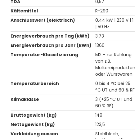
TDA
0,57
Kältemittel
R-290
Anschlusswert (elektrisch)
0,44 kW | 230 V | 1
| 50 Hz
Energieverbrauch pro Tag (kWh)
3,73
Energieverbrauch pro Jahr (kWh)
1360
Temperatur-Klassifizierung
M2 - zur Kühlung
von z.B.
Molkereiprodukten
oder Wurstwaren
Temperaturbereich
0 bis 4 °C bei 25
°C UT und 60 % RF
Klimaklasse
3 (+25 °C UT und
60 % RF)
Bruttogewicht (kg)
149
Nettogewicht (kg)
123,5
Verkleidung aussen
Stahlblech,