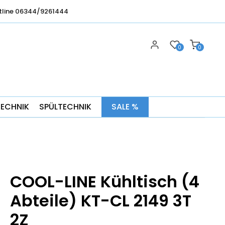
tline 06344/9261444
0
0
TECHNIK
SPÜLTECHNIK
SALE %
COOL-LINE Kühltisch (4
Abteile) KT-CL 2149 3T
2Z