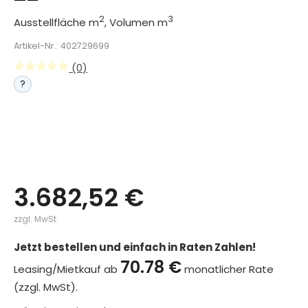
2
3
Ausstellfläche m
, Volumen m
Artikel-Nr.: 402729699
(0)
?
3.682,52 €
zzgl. MwSt
Jetzt bestellen und einfach in Raten Zahlen!
70.78 €
Leasing/Mietkauf ab
monatlicher Rate
(zzgl. MwSt).