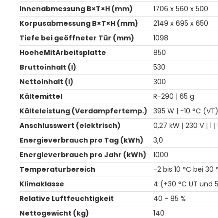
Innenabmessung B×T×H (mm)
1706 x 560 x 500
Korpusabmessung B×T×H (mm)
2149 x 695 x 650
Tiefe bei geöffneter Tür (mm)
1098
HoeheMitArbeitsplatte
850
Bruttoinhalt (l)
530
Nettoinhalt (l)
300
Kältemittel
R-290 | 65 g
Kälteleistung (Verdampfertemp.)
395 W | -10 °C (VT
Anschlusswert (elektrisch)
0,27 kW | 230 V | 1 |
Energieverbrauch pro Tag (kWh)
3,0
Energieverbrauch pro Jahr (kWh)
1000
Temperaturbereich
-2 bis 10 °C bei 30
Klimaklasse
4 (+30 °C UT und 5
Relative Luftfeuchtigkeit
40 - 85 %
Nettogewicht (kg)
140