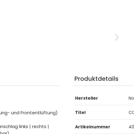
Produktdetails
Hersteller
No
tung- und Frontentlüftung)
Titel
CO
nschlag links | rechts |
Artikelnummer
4
bar)