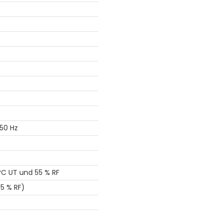
)
 50 Hz
 °C UT und 55 % RF
5 % RF)