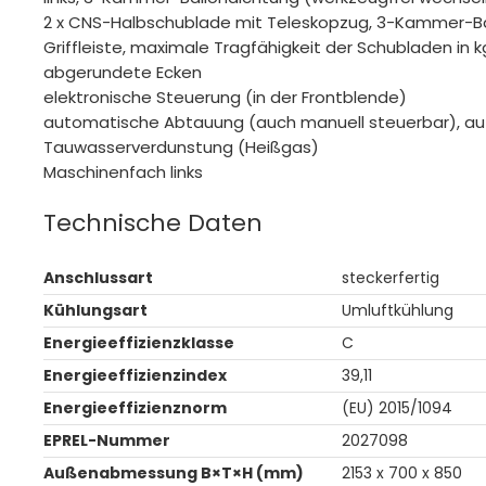
2 x CNS-Halbschublade mit Teleskopzug, 3-Kammer-Ba
Griffleiste, maximale Tragfähigkeit der Schubladen in k
abgerundete Ecken
elektronische Steuerung (in der Frontblende)
automatische Abtauung (auch manuell steuerbar), a
Tauwasserverdunstung (Heißgas)
Maschinenfach links
Technische Daten
Anschlussart
steckerfertig
Kühlungsart
Umluftkühlung
Energieeffizienzklasse
C
Energieeffizienzindex
39,11
Energieeffizienznorm
(EU) 2015/1094
EPREL-Nummer
2027098
Außenabmessung B×T×H (mm)
2153 x 700 x 850