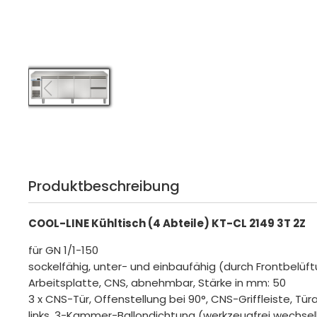
Produktbeschreibung
COOL-LINE Kühltisch (4 Abteile) KT-CL 2149 3T 2Z
für GN 1/1-150
sockelfähig, unter- und einbaufähig (durch Frontbelüf
Arbeitsplatte, CNS, abnehmbar, Stärke in mm: 50
3 x CNS-Tür, Offenstellung bei 90°, CNS-Griffleiste, Türa
links, 3-Kammer-Ballondichtung (werkzeugfrei wechsel