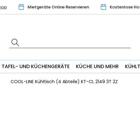
hop
Mietgeräte Online Reservieren
Kostenlose Ho
TAFEL- UND KÜCHENGERÄTE
KÜCHE UND MEHR
KÜHL
COOL-LINE Kühltisch (4 Abteile) KT-CL 2149 3T 2Z