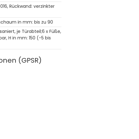
4016, Rückwand: verzinkter
chaum in mm: bis zu 90
lsaniert, je Türabteil;6 x Füße,
ar, H in mm: 150 (-5 bis
ionen (GPSR)