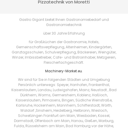
Pizzatechnik von Moretti
Gastro Gigant bietet Ihnen Gastronomiebedarf und
Gastronomietechnik
über 30 Jahre Erfahrung
für Großküchen der Gastronomie, Hotels,
Gemeinschaftsverpflegung, Altenheimen, Kindergärten,
Ganztagsschulen, Schulverpflegung, Bäckereien, Weingüter,
Winzer, Imbissbetreiber, Cafe- und Bistroinhaber, Metzgerein,
Fleischerfachgeschäft.
Machinery-Market.eu
.
Wir sind für Sie in folgenden Städten und Umgebung
Persönlich unterwegs: Speyer, Hanhofen, Frankenthal,
Kaiserslautern, Landau, Ludwigshafen, Mainz, Neustadt , Bad
Dürkheim, Worms, Germersheim, Koblenz, Haßloch,
Kaiserslautern, Pirmasens, Bingen, Südliche Weinstraße,
Karlsruhe, Hockenheim, Mannheim, Schifferstadt, Wörth,
Waldorf ,Sinsheim, Heidelberg, Heilbronn, Wiesloch,
Schwetzingen Frankfurt am Main, Wiesbaden, Kassel,
Darmstadt, Offenbach am Main, Hanau, Gießen, Marburg,
Fulda, Rüsselsheim am Main, Bad Homburg vor der Höhe,