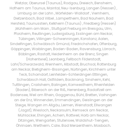
Wetzlar, Oberursel (Taunus), Rodgau, Dreieich, Bensheim,
Hofheim am Taunus, Maintal, Neu-Isenburg, Langen (Hessen) ,
Limburg an der Lahn , Mörfelden-Walldorf , Viernheim,
Dietzenbach, Bad Vilbel , Lampertheim, Bad Nauheim, Bad
Hersfeld, Taunusstein, Kelkheim (Taunus) , Friedberg (Hessen)
,Mühlheim am Main , Stuttgart Freiburg im Breisgau, Ulm,
Pforzheim, Reutlingen, Ludwigsburg, Esslingen am Neckar,
Tübingen, Villingen-Schwenningen, Konstanz, Aalen,
Sindelfingen, Schwäbisch Gmünd, Friedrichshafen, Offenburg,
Göppingen, Waiblingen, Baden-Baden, Ravensburg, Lörrach,
Böblingen, Rastatt, Heidenheim an der Brenz, Singen
(Hohentwiel), Leonberg, Fellbach Filderstadt,
Lahr/Schwarzwald, Weinheim, Albstadt, Bruchsal, Rottenburg
am Neckar, Bietigheim-Bissingen, Nürtingen, Kirchheim unter
Teck, Schorndorf, Leinfelden-Echterdingen Ettlingen,
Schwäbisch Hall, Ostfildern, Backnang, Sinsheim, Kehl,
Tuttlingen, Crailsheim, Balingen, Kornwestheim, Rheinfelden
(Baden), Biberach an der Riß, Herrenberg, Radolfzell am
Bodensee, Weil am Rhein, Gaggenau, Bühl, Bretten, Vaihingen
an der Enz, Winnenden, Emmendingen, Geislingen an der
Steige, Wangen im Allgäu, Leimen, Weinstadt, Ellwangen
(Jagst), Wiesloch, Neckarsulm, Remseck am Neckar,
Mühlacker, Ehingen, Achern, Rottweil, Horb am Neckar,
Ditzingen, Weingarten, Stutensee, Waldshut-Tiengen,
Öhringen, Wertheim, Calw, Bad Mergentheim, Mosbach,