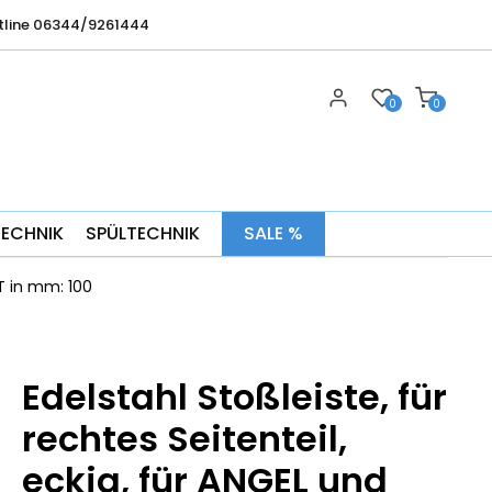
tline 06344/9261444
0
0
TECHNIK
SPÜLTECHNIK
SALE %
 T in mm: 100
Edelstahl Stoßleiste, für
rechtes Seitenteil,
eckig, für ANGEL und