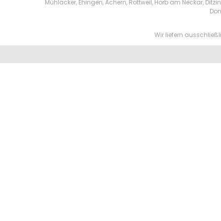
Mühlacker, Ehingen, Achern, Rottweil, Horb am Neckar, Di
Don
Wir liefern ausschlie