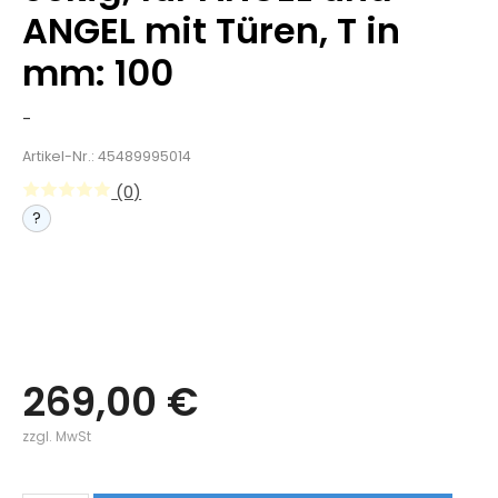
ANGEL mit Türen, T in
mm: 100
-
Artikel-Nr.: 45489995014
(0)
?
269,00 €
zzgl. MwSt