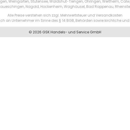
tzingen, Weingarten, Stutensee, Waldshut-Tiengen, Öhringen, Wertheim, Ca
aueschingen, Nagold, Hockenheim, Waghäusel, Bad Rappenau, Rheinste
Alle Preise verstehen sich zzgl. Mehrwertsteuer und Versandkosten
ßlich an Unternehmer im Sinne des § 14 BGB, Behörden sowie kirchliche und 
© 2026 GSK Handels- und Service GmbH