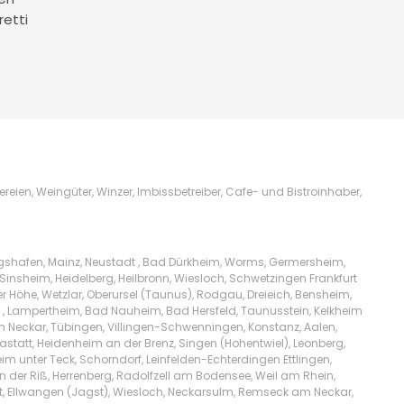
retti
ien, Weingüter, Winzer, Imbissbetreiber, Cafe- und Bistroinhaber,
igshafen, Mainz, Neustadt , Bad Dürkheim, Worms, Germersheim,
Sinsheim, Heidelberg, Heilbronn, Wiesloch, Schwetzingen Frankfurt
Höhe, Wetzlar, Oberursel (Taunus), Rodgau, Dreieich, Bensheim,
l , Lampertheim, Bad Nauheim, Bad Hersfeld, Taunusstein, Kelkheim
am Neckar, Tübingen, Villingen-Schwenningen, Konstanz, Aalen,
tatt, Heidenheim an der Brenz, Singen (Hohentwiel), Leonberg,
m unter Teck, Schorndorf, Leinfelden-Echterdingen Ettlingen,
n der Riß, Herrenberg, Radolfzell am Bodensee, Weil am Rhein,
t, Ellwangen (Jagst), Wiesloch, Neckarsulm, Remseck am Neckar,