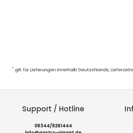
*
gilt für Lieferungen innerhalb Deutschlands, Lieferze
Support / Hotline
In
06344/9261444
info@gastro-gigant.de