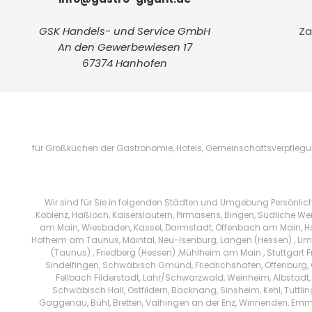
GSK Handels- und Service GmbH
Za
An den Gewerbewiesen 17
67374 Hanhofen
für Großküchen der Gastronomie, Hotels, Gemeinschaftsverpflegung
Wir sind für Sie in folgenden Städten und Umgebung Persönlic
Koblenz, Haßloch, Kaiserslautern, Pirmasens, Bingen, Südliche We
am Main, Wiesbaden, Kassel, Darmstadt, Offenbach am Main, Han
Hofheim am Taunus, Maintal, Neu-Isenburg, Langen (Hessen) , Limb
(Taunus) , Friedberg (Hessen) ,Mühlheim am Main , Stuttgart 
Sindelfingen, Schwäbisch Gmünd, Friedrichshafen, Offenburg, 
Fellbach Filderstadt, Lahr/Schwarzwald, Weinheim, Albstadt,
Schwäbisch Hall, Ostfildern, Backnang, Sinsheim, Kehl, Tuttl
Gaggenau, Bühl, Bretten, Vaihingen an der Enz, Winnenden, Emm