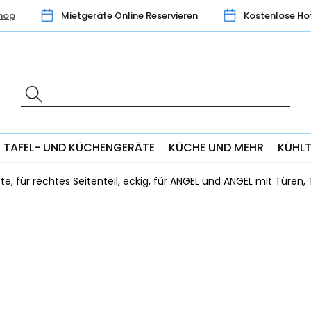
hop
Mietgeräte Online Reservieren
Kostenlose Ho
TAFEL- UND KÜCHENGERÄTE
KÜCHE UND MEHR
KÜHL
ste, für rechtes Seitenteil, eckig, für ANGEL und ANGEL mit Türen,