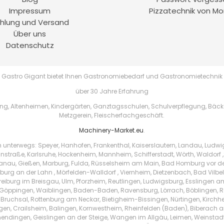
Impressum
Pizzatechnik von Mo
hlung und Versand
Über uns
Datenschutz
Gastro Gigant bietet Ihnen Gastronomiebedarf und Gastronomietechnik
über 30 Jahre Erfahrung
, Altenheimen, Kindergärten, Ganztagsschulen, Schulverpflegung, Bäckere
Metzgerein, Fleischerfachgeschäft.
Machinery-Market.eu
.
h unterwegs: Speyer, Hanhofen, Frankenthal, Kaiserslautern, Landau, Ludw
instraße, Karlsruhe, Hockenheim, Mannheim, Schifferstadt, Wörth, Waldorf ,
au, Gießen, Marburg, Fulda, Rüsselsheim am Main, Bad Homburg vor der 
urg an der Lahn , Mörfelden-Walldorf , Viernheim, Dietzenbach, Bad Vilbe
Freiburg im Breisgau, Ulm, Pforzheim, Reutlingen, Ludwigsburg, Esslingen 
Göppingen, Waiblingen, Baden-Baden, Ravensburg, Lörrach, Böblingen, Ras
 Bruchsal, Rottenburg am Neckar, Bietigheim-Bissingen, Nürtingen, Kirchhei
ingen, Crailsheim, Balingen, Kornwestheim, Rheinfelden (Baden), Biberach a
endingen, Geislingen an der Steige, Wangen im Allgäu, Leimen, Weinstad