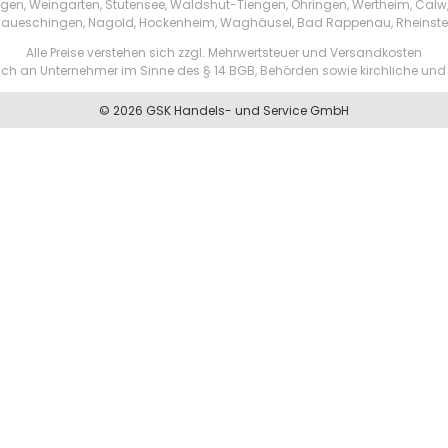
tzingen, Weingarten, Stutensee, Waldshut-Tiengen, Öhringen, Wertheim, Ca
aueschingen, Nagold, Hockenheim, Waghäusel, Bad Rappenau, Rheinste
Alle Preise verstehen sich zzgl. Mehrwertsteuer und Versandkosten
ßlich an Unternehmer im Sinne des § 14 BGB, Behörden sowie kirchliche und 
© 2026 GSK Handels- und Service GmbH