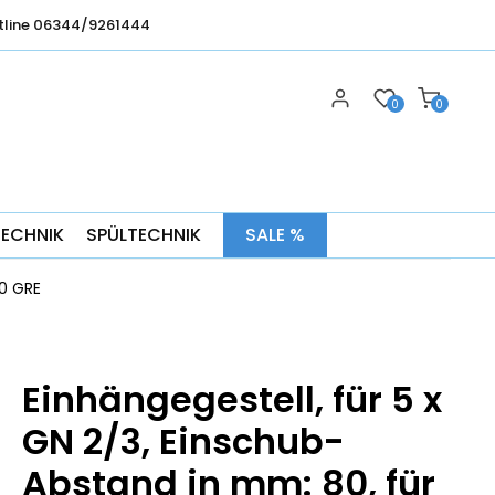
tline 06344/9261444
0
0
TECHNIK
SPÜLTECHNIK
SALE %
60 GRE
Einhängegestell, für 5 x
GN 2/3, Einschub-
Abstand in mm: 80, für