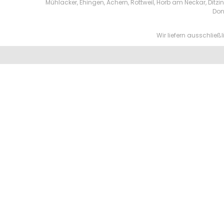
Mühlacker, Ehingen, Achern, Rottweil, Horb am Neckar, Di
Don
Wir liefern ausschlie