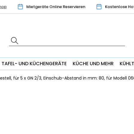
hop
Mietgeräte Online Reservieren
Kostenlose Ho
TAFEL- UND KÜCHENGERÄTE
KÜCHE UND MEHR
KÜHL
stell, für 5 x GN 2/3, Einschub-Abstand in mm: 80, für Modell 0