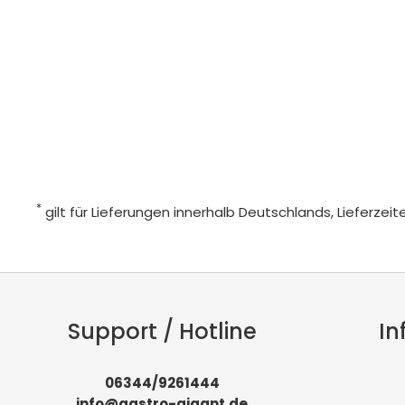
*
gilt für Lieferungen innerhalb Deutschlands, Lieferze
Support / Hotline
In
06344/9261444
info@gastro-gigant.de