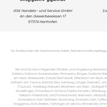
GSK Handels- und Service GmbH
Za
An den Gewerbewiesen 17
67374 Hanhofen
für Großküchen der Gastronomie, Hotels, Gemeinschaftsverpflegung
Wir sind für Sie in folgenden Städten und Umgebung Persönlic
Koblenz, Haßloch, Kaiserslautern, Pirmasens, Bingen, Südliche We
am Main, Wiesbaden, Kassel, Darmstadt, Offenbach am Main, Han
Hofheim am Taunus, Maintal, Neu-Isenburg, Langen (Hessen) , Limb
(Taunus) , Friedberg (Hessen) ,Mühlheim am Main , Stuttgart 
Sindelfingen, Schwäbisch Gmünd, Friedrichshafen, Offenburg, 
Fellbach Filderstadt, Lahr/Schwarzwald, Weinheim, Albstadt,
Schwäbisch Hall, Ostfildern, Backnang, Sinsheim, Kehl, Tuttl
Gaggenau, Bühl, Bretten, Vaihingen an der Enz, Winnenden, Emm