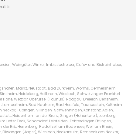
retti
ien, Weingüter, Winzer, Imbissbetreiber, Cafe- und Bistroinhaber,
igshafen, Mainz, Neustadt , Bad Dürkheim, Worms, Germersheim,
Sinsheim, Heidelberg, Heilbronn, Wiesloch, Schwetzingen Frankfurt
Höhe, Wetzlar, Oberursel (Taunus), Rodgau, Dreieich, Bensheim,
l , Lampertheim, Bad Nauheim, Bad Hersfeld, Taunusstein, Kelkheim
am Neckar, Tübingen, Villingen-Schwenningen, Konstanz, Aalen,
tatt, Heidenheim an der Brenz, Singen (Hohentwiel), Leonberg,
m unter Teck, Schorndorf, Leinfelden-Echterdingen Ettlingen,
n der Riß, Herrenberg, Radolfzell am Bodensee, Weil am Rhein,
t, Ellwangen (Jagst), Wiesloch, Neckarsulm, Remseck am Neckar,