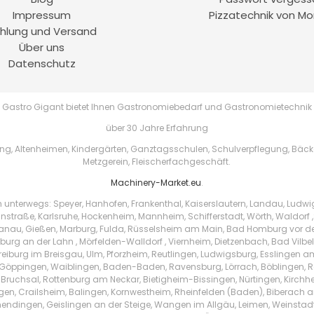
Impressum
Pizzatechnik von Mo
hlung und Versand
Über uns
Datenschutz
Gastro Gigant bietet Ihnen Gastronomiebedarf und Gastronomietechnik
über 30 Jahre Erfahrung
, Altenheimen, Kindergärten, Ganztagsschulen, Schulverpflegung, Bäckere
Metzgerein, Fleischerfachgeschäft.
Machinery-Market.eu
.
h unterwegs: Speyer, Hanhofen, Frankenthal, Kaiserslautern, Landau, Ludw
instraße, Karlsruhe, Hockenheim, Mannheim, Schifferstadt, Wörth, Waldorf ,
au, Gießen, Marburg, Fulda, Rüsselsheim am Main, Bad Homburg vor der 
urg an der Lahn , Mörfelden-Walldorf , Viernheim, Dietzenbach, Bad Vilbe
Freiburg im Breisgau, Ulm, Pforzheim, Reutlingen, Ludwigsburg, Esslingen 
Göppingen, Waiblingen, Baden-Baden, Ravensburg, Lörrach, Böblingen, Ras
 Bruchsal, Rottenburg am Neckar, Bietigheim-Bissingen, Nürtingen, Kirchhei
ingen, Crailsheim, Balingen, Kornwestheim, Rheinfelden (Baden), Biberach a
endingen, Geislingen an der Steige, Wangen im Allgäu, Leimen, Weinstad