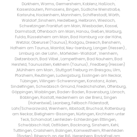
Dürkheim, Worms, Germersheim, Koblenz, Haßloch,
Kaiserslautern, Pirmasens, Bingen, Südliche Weinstraße,
Karlsruhe, Hockenheim, Mannheim, Schifferstadt, Wörth,
Waldorf ,Sinsheim, Heidelberg, Heilbronn, Wiesloch,
Schwetzingen Frankfurt am Main, Wiesbaden, Kassel,
Darmstadt, Offenbach am Main, Hanau, Gießen, Marburg,
Fulda, Rüsselsheim am Main, Bad Homburg vor der Höhe,
Wetzlar, Oberursel (Taunus), Rodgau, Dreieich, Bensheim,
Hofheim am Taunus, Maintal, Neu-Isenburg, Langen (Hessen) ,
Limburg an der Lahn , Mörfelden-Walldorf , Viernheim,
Dietzenbach, Bad Vilbel , Lampertheim, Bad Nauheim, Bad
Hersfeld, Taunusstein, Kelkheim (Taunus) , Friedberg (Hessen)
,Mühlheim am Main , Stuttgart Freiburg im Breisgau, Ulm,
Pforzheim, Reutlingen, Ludwigsburg, Esslingen am Neckar,
Tübingen, Villingen-Schwenningen, Konstanz, Aalen,
Sindelfingen, Schwäbisch Gmünd, Friedrichshafen, Offenburg,
Göppingen, Waiblingen, Baden-Baden, Ravensburg, Lörrach,
Böblingen, Rastatt, Heidenheim an der Brenz, Singen
(Hohentwiel), Leonberg, Fellbach Filderstadt,
Lahr/Schwarzwald, Weinheim, Albstadt, Bruchsal, Rottenburg
am Neckar, Bietigheim-Bissingen, Nürtingen, Kirchheim unter
Teck, Schorndorf, Leinfelden-Echterdingen Ettlingen,
Schwäbisch Hall, Ostfildern, Backnang, Sinsheim, Kehl,
Tuttlingen, Crailsheim, Balingen, Kornwestheim, Rheinfelden
(Baden), Biberach an der Riß, Herrenberg, Radolfzell am