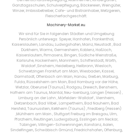
Ganztagsschulen, Schulverpflegung, Bäckereien, Weingüter,
Winzer, Imbissbetreiber, Cafe- und Bistroinhaber, Metzgerein,
Fleischerfachgeschäft.
Machinery-Market.eu
.
Wir sind für Sie in folgenden Städten und Umgebung
Persönlich unterwegs: Speyer, Hanhofen, Frankenthal,
Kaiserslautern, Landau, Ludwigshafen, Mainz, Neustadt , Bad
Dürkheim, Worms, Germersheim, Koblenz, Haßloch,
Kaiserslautern, Pirmasens, Bingen, Südliche Weinstraße,
Karlsruhe, Hockenheim, Mannheim, Schifferstadt, Wörth,
Waldorf ,Sinsheim, Heidelberg, Heilbronn, Wiesloch,
Schwetzingen Frankfurt am Main, Wiesbaden, Kassel,
Darmstadt, Offenbach am Main, Hanau, Gießen, Marburg,
Fulda, Rüsselsheim am Main, Bad Homburg vor der Höhe,
Wetzlar, Oberursel (Taunus), Rodgau, Dreieich, Bensheim,
Hofheim am Taunus, Maintal, Neu-Isenburg, Langen (Hessen) ,
Limburg an der Lahn , Mörfelden-Walldorf , Viernheim,
Dietzenbach, Bad Vilbel , Lampertheim, Bad Nauheim, Bad
Hersfeld, Taunusstein, Kelkheim (Taunus) , Friedberg (Hessen)
,Mühlheim am Main , Stuttgart Freiburg im Breisgau, Ulm,
Pforzheim, Reutlingen, Ludwigsburg, Esslingen am Neckar,
Tübingen, Villingen-Schwenningen, Konstanz, Aalen,
Sindelfingen, Schwäbisch Gmünd, Friedrichshafen, Offenburg,