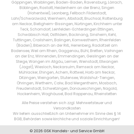
Göppingen, Waiblingen, Baden-Baden, Ravensburg, Lörrach,
Böblingen, Rastatt, Heidenheim an der Brenz, Singen
(Hohentwiel), Leonberg, Fellbach Filderstadt,
Lahr/Schwarzwald, Weinheim, Albstadt, Bruchsal, Rottenburg
am Neckar, Bietigheim-Bissingen, Nürtingen, Kirchheim unter
Teck, Schorndorf, Leinfelden-Echterdingen Ettlingen,
Schwäbisch Hall, Ostfildern, Backnang, Sinsheim, Kehl,
Tuttlingen, Crailsheim, Balingen, Kornwestheim, Rheinfelden
(Baden), Biberach an der Riß, Herrenberg, Radolfzell am
Bodensee, Weil am Rhein, Gaggenau, Bühl, Bretten, Vaihingen
an der Enz, Winnenden, Emmendingen, Geislingen an der
Steige, Wangen im Allgäu, Leimen, Weinstadt, Ellwangen
(Jagst), Wiesloch, Neckarsulm, Remseck am Neckar,
Mühlacker, Ehingen, Achern, Rottweil, Horb am Neckar,
Ditzingen, Weingarten, Stutensee, Waldshut-Tiengen,
Öhringen, Wertheim, Calw, Bad Mergentheim, Mosbach,
Freudenstadt, Schwetzingen, Donaueschingen, Nagold,
Hockenheim, Waghäusel, Bad Rappenau, Rheinstetten
Alle Preise verstehen sich zzgl. Mehrwertsteuer und
Versandkosten
Wir liefern ausschließlich an Unternehmer im Sinne des § 14
BGB, Behörden sowie kirchliche und soziale Einrichtungen!
© 2026 GSK Handels- und Service GmbH