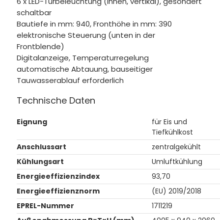
6 x LED-Türbeleuchtung (innen, vertikal), gesondert
schaltbar
Bautiefe in mm: 940, Fronthöhe in mm: 390
elektronische Steuerung (unten in der
Frontblende)
Digitalanzeige, Temperaturregelung
automatische Abtauung, bauseitiger
Tauwasserablauf erforderlich
Technische Daten
Eignung
für Eis und
Tiefkühlkost
Anschlussart
zentralgekühlt
Kühlungsart
Umluftkühlung
Energieeffizienzindex
93,70
Energieeffizienznorm
(EU) 2019/2018
EPREL-Nummer
1711219