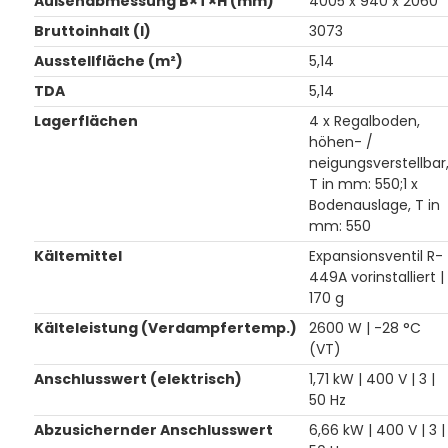
Außenabmessung B×T×H (mm)
4005 x 940 x 2060
Bruttoinhalt (l)
3073
Ausstellfläche (m²)
5,14
TDA
5,14
Lagerflächen
4 x Regalboden,
höhen- /
neigungsverstellbar
T in mm: 550;1 x
Bodenauslage, T in
mm: 550
Kältemittel
Expansionsventil R-
449A vorinstalliert |
170 g
Kälteleistung (Verdampfertemp.)
2600 W | -28 °C
(VT)
Anschlusswert (elektrisch)
1,71 kW | 400 V | 3 |
50 Hz
Abzusichernder Anschlusswert
6,66 kW | 400 V | 3 |