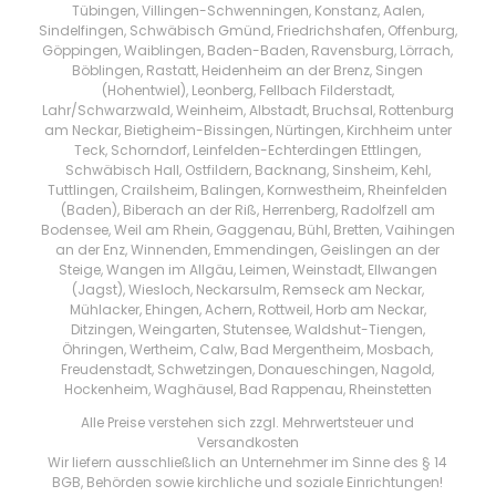
Tübingen, Villingen-Schwenningen, Konstanz, Aalen,
Sindelfingen, Schwäbisch Gmünd, Friedrichshafen, Offenburg,
Göppingen, Waiblingen, Baden-Baden, Ravensburg, Lörrach,
Böblingen, Rastatt, Heidenheim an der Brenz, Singen
(Hohentwiel), Leonberg, Fellbach Filderstadt,
Lahr/Schwarzwald, Weinheim, Albstadt, Bruchsal, Rottenburg
am Neckar, Bietigheim-Bissingen, Nürtingen, Kirchheim unter
Teck, Schorndorf, Leinfelden-Echterdingen Ettlingen,
Schwäbisch Hall, Ostfildern, Backnang, Sinsheim, Kehl,
Tuttlingen, Crailsheim, Balingen, Kornwestheim, Rheinfelden
(Baden), Biberach an der Riß, Herrenberg, Radolfzell am
Bodensee, Weil am Rhein, Gaggenau, Bühl, Bretten, Vaihingen
an der Enz, Winnenden, Emmendingen, Geislingen an der
Steige, Wangen im Allgäu, Leimen, Weinstadt, Ellwangen
(Jagst), Wiesloch, Neckarsulm, Remseck am Neckar,
Mühlacker, Ehingen, Achern, Rottweil, Horb am Neckar,
Ditzingen, Weingarten, Stutensee, Waldshut-Tiengen,
Öhringen, Wertheim, Calw, Bad Mergentheim, Mosbach,
Freudenstadt, Schwetzingen, Donaueschingen, Nagold,
Hockenheim, Waghäusel, Bad Rappenau, Rheinstetten
Alle Preise verstehen sich zzgl. Mehrwertsteuer und
Versandkosten
Wir liefern ausschließlich an Unternehmer im Sinne des § 14
BGB, Behörden sowie kirchliche und soziale Einrichtungen!