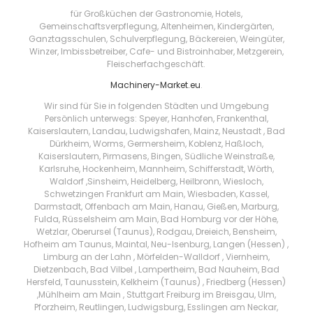
für Großküchen der Gastronomie, Hotels,
Gemeinschaftsverpflegung, Altenheimen, Kindergärten,
Ganztagsschulen, Schulverpflegung, Bäckereien, Weingüter,
Winzer, Imbissbetreiber, Cafe- und Bistroinhaber, Metzgerein,
Fleischerfachgeschäft.
Machinery-Market.eu
.
Wir sind für Sie in folgenden Städten und Umgebung
Persönlich unterwegs: Speyer, Hanhofen, Frankenthal,
Kaiserslautern, Landau, Ludwigshafen, Mainz, Neustadt , Bad
Dürkheim, Worms, Germersheim, Koblenz, Haßloch,
Kaiserslautern, Pirmasens, Bingen, Südliche Weinstraße,
Karlsruhe, Hockenheim, Mannheim, Schifferstadt, Wörth,
Waldorf ,Sinsheim, Heidelberg, Heilbronn, Wiesloch,
Schwetzingen Frankfurt am Main, Wiesbaden, Kassel,
Darmstadt, Offenbach am Main, Hanau, Gießen, Marburg,
Fulda, Rüsselsheim am Main, Bad Homburg vor der Höhe,
Wetzlar, Oberursel (Taunus), Rodgau, Dreieich, Bensheim,
Hofheim am Taunus, Maintal, Neu-Isenburg, Langen (Hessen) ,
Limburg an der Lahn , Mörfelden-Walldorf , Viernheim,
Dietzenbach, Bad Vilbel , Lampertheim, Bad Nauheim, Bad
Hersfeld, Taunusstein, Kelkheim (Taunus) , Friedberg (Hessen)
,Mühlheim am Main , Stuttgart Freiburg im Breisgau, Ulm,
Pforzheim, Reutlingen, Ludwigsburg, Esslingen am Neckar,