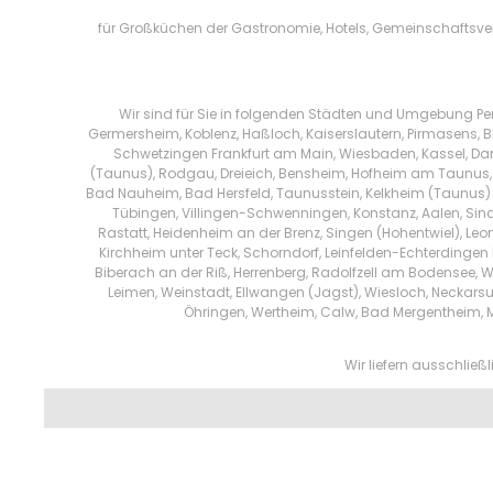
für Großküchen der Gastronomie, Hotels, Gemeinschaftsver
Wir sind für Sie in folgenden Städten und Umgebung Per
Germersheim, Koblenz, Haßloch, Kaiserslautern, Pirmasens, B
Schwetzingen Frankfurt am Main, Wiesbaden, Kassel, Da
(Taunus), Rodgau, Dreieich, Bensheim, Hofheim am Taunus, M
Bad Nauheim, Bad Hersfeld, Taunusstein, Kelkheim (Taunus) ,
Tübingen, Villingen-Schwenningen, Konstanz, Aalen, Sin
Rastatt, Heidenheim an der Brenz, Singen (Hohentwiel), Leo
Kirchheim unter Teck, Schorndorf, Leinfelden-Echterdingen E
Biberach an der Riß, Herrenberg, Radolfzell am Bodensee, 
Leimen, Weinstadt, Ellwangen (Jagst), Wiesloch, Neckarsu
Öhringen, Wertheim, Calw, Bad Mergentheim,
Wir liefern ausschlie