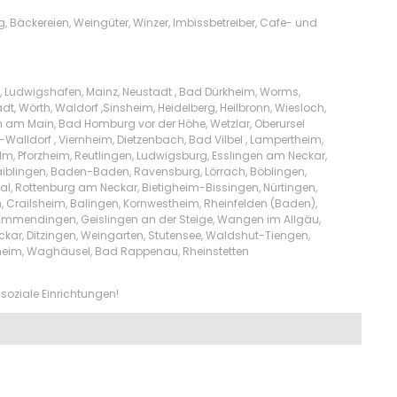
Bäckereien, Weingüter, Winzer, Imbissbetreiber, Cafe- und
u, Ludwigshafen, Mainz, Neustadt , Bad Dürkheim, Worms,
, Wörth, Waldorf ,Sinsheim, Heidelberg, Heilbronn, Wiesloch,
 am Main, Bad Homburg vor der Höhe, Wetzlar, Oberursel
alldorf , Viernheim, Dietzenbach, Bad Vilbel , Lampertheim,
lm, Pforzheim, Reutlingen, Ludwigsburg, Esslingen am Neckar,
aiblingen, Baden-Baden, Ravensburg, Lörrach, Böblingen,
sal, Rottenburg am Neckar, Bietigheim-Bissingen, Nürtingen,
en, Crailsheim, Balingen, Kornwestheim, Rheinfelden (Baden),
, Emmendingen, Geislingen an der Steige, Wangen im Allgäu,
ckar, Ditzingen, Weingarten, Stutensee, Waldshut-Tiengen,
heim, Waghäusel, Bad Rappenau, Rheinstetten
soziale Einrichtungen!