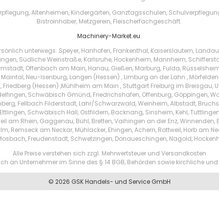
pflegung, Altenheimen, Kindergärten, Ganztagsschulen, Schulverpflegung, 
Bistroinhaber, Metzgerein, Fleischerfachgeschäft.
Machinery-Market.eu
.
sönlich unterwegs: Speyer, Hanhofen, Frankenthal, Kaiserslautern, Landa
ingen, Südliche Weinstraße, Karlsruhe, Hockenheim, Mannheim, Schifferstadt
rmstadt, Offenbach am Main, Hanau, Gießen, Marburg, Fulda, Rüsselsheim
aintal, Neu-Isenburg, Langen (Hessen) , Limburg an der Lahn , Mörfelden-W
 Friedberg (Hessen) ,Mühlheim am Main , Stuttgart Freiburg im Breisgau, U
delfingen, Schwäbisch Gmünd, Friedrichshafen, Offenburg, Göppingen, W
nberg, Fellbach Filderstadt, Lahr/Schwarzwald, Weinheim, Albstadt, Bruch
ttlingen, Schwäbisch Hall, Ostfildern, Backnang, Sinsheim, Kehl, Tuttling
Weil am Rhein, Gaggenau, Bühl, Bretten, Vaihingen an der Enz, Winnenden
lm, Remseck am Neckar, Mühlacker, Ehingen, Achern, Rottweil, Horb am Ne
 Mosbach, Freudenstadt, Schwetzingen, Donaueschingen, Nagold, Hocken
Alle Preise verstehen sich zzgl. Mehrwertsteuer und Versandkosten
ßlich an Unternehmer im Sinne des § 14 BGB, Behörden sowie kirchliche und 
© 2026 GSK Handels- und Service GmbH