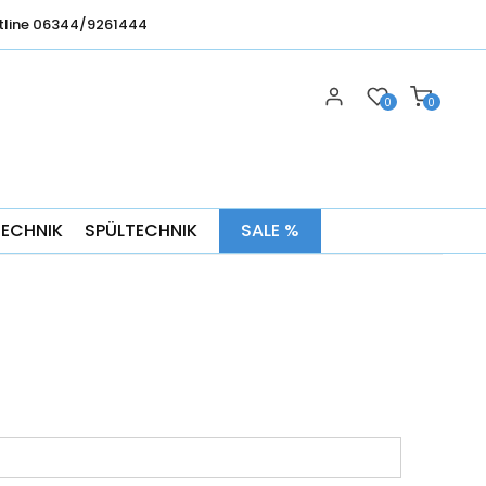
tline 06344/9261444
0
0
TECHNIK
SPÜLTECHNIK
SALE %