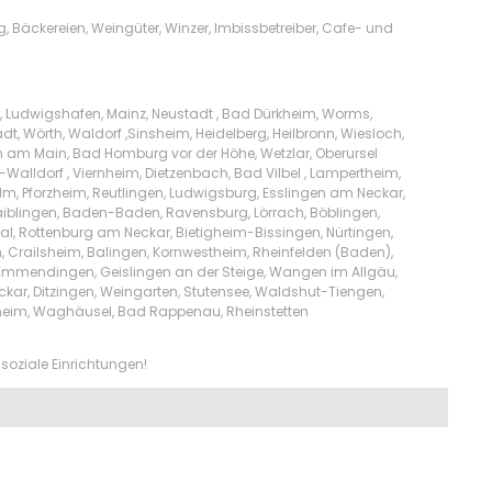
Bäckereien, Weingüter, Winzer, Imbissbetreiber, Cafe- und
u, Ludwigshafen, Mainz, Neustadt , Bad Dürkheim, Worms,
, Wörth, Waldorf ,Sinsheim, Heidelberg, Heilbronn, Wiesloch,
 am Main, Bad Homburg vor der Höhe, Wetzlar, Oberursel
alldorf , Viernheim, Dietzenbach, Bad Vilbel , Lampertheim,
lm, Pforzheim, Reutlingen, Ludwigsburg, Esslingen am Neckar,
aiblingen, Baden-Baden, Ravensburg, Lörrach, Böblingen,
sal, Rottenburg am Neckar, Bietigheim-Bissingen, Nürtingen,
en, Crailsheim, Balingen, Kornwestheim, Rheinfelden (Baden),
, Emmendingen, Geislingen an der Steige, Wangen im Allgäu,
ckar, Ditzingen, Weingarten, Stutensee, Waldshut-Tiengen,
heim, Waghäusel, Bad Rappenau, Rheinstetten
soziale Einrichtungen!