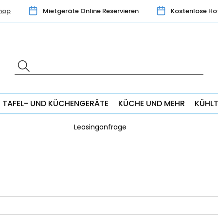
hop
Mietgeräte Online Reservieren
Kostenlose Ho
TAFEL- UND KÜCHENGERÄTE
KÜCHE UND MEHR
KÜHL
Leasinganfrage