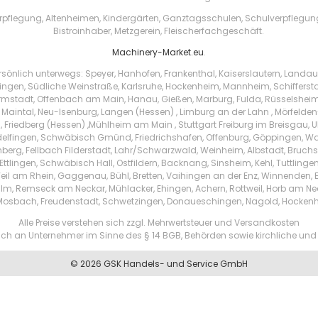
pflegung, Altenheimen, Kindergärten, Ganztagsschulen, Schulverpflegung, 
Bistroinhaber, Metzgerein, Fleischerfachgeschäft.
Machinery-Market.eu
.
sönlich unterwegs: Speyer, Hanhofen, Frankenthal, Kaiserslautern, Landa
ingen, Südliche Weinstraße, Karlsruhe, Hockenheim, Mannheim, Schifferstadt
rmstadt, Offenbach am Main, Hanau, Gießen, Marburg, Fulda, Rüsselsheim
aintal, Neu-Isenburg, Langen (Hessen) , Limburg an der Lahn , Mörfelden-W
 Friedberg (Hessen) ,Mühlheim am Main , Stuttgart Freiburg im Breisgau, U
delfingen, Schwäbisch Gmünd, Friedrichshafen, Offenburg, Göppingen, W
nberg, Fellbach Filderstadt, Lahr/Schwarzwald, Weinheim, Albstadt, Bruch
ttlingen, Schwäbisch Hall, Ostfildern, Backnang, Sinsheim, Kehl, Tuttling
Weil am Rhein, Gaggenau, Bühl, Bretten, Vaihingen an der Enz, Winnenden
lm, Remseck am Neckar, Mühlacker, Ehingen, Achern, Rottweil, Horb am Ne
 Mosbach, Freudenstadt, Schwetzingen, Donaueschingen, Nagold, Hocken
Alle Preise verstehen sich zzgl. Mehrwertsteuer und Versandkosten
ßlich an Unternehmer im Sinne des § 14 BGB, Behörden sowie kirchliche und 
© 2026 GSK Handels- und Service GmbH