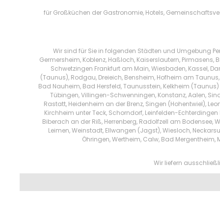
für Großküchen der Gastronomie, Hotels, Gemeinschaftsver
Wir sind für Sie in folgenden Städten und Umgebung Per
Germersheim, Koblenz, Haßloch, Kaiserslautern, Pirmasens, B
Schwetzingen Frankfurt am Main, Wiesbaden, Kassel, Da
(Taunus), Rodgau, Dreieich, Bensheim, Hofheim am Taunus, M
Bad Nauheim, Bad Hersfeld, Taunusstein, Kelkheim (Taunus) ,
Tübingen, Villingen-Schwenningen, Konstanz, Aalen, Sin
Rastatt, Heidenheim an der Brenz, Singen (Hohentwiel), Leo
Kirchheim unter Teck, Schorndorf, Leinfelden-Echterdingen E
Biberach an der Riß, Herrenberg, Radolfzell am Bodensee, 
Leimen, Weinstadt, Ellwangen (Jagst), Wiesloch, Neckarsu
Öhringen, Wertheim, Calw, Bad Mergentheim,
Wir liefern ausschlie