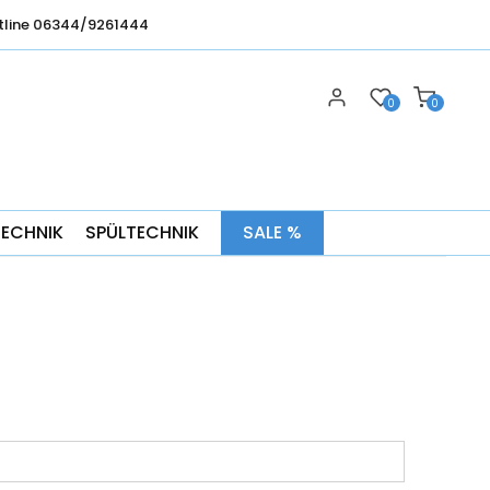
tline 06344/9261444
0
0
TECHNIK
SPÜLTECHNIK
SALE %