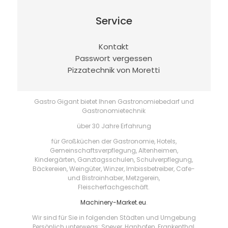
Service
Kontakt
Passwort vergessen
Pizzatechnik von Moretti
Gastro Gigant bietet Ihnen Gastronomiebedarf und
Gastronomietechnik
über 30 Jahre Erfahrung
für Großküchen der Gastronomie, Hotels,
Gemeinschaftsverpflegung, Altenheimen,
Kindergärten, Ganztagsschulen, Schulverpflegung,
Bäckereien, Weingüter, Winzer, Imbissbetreiber, Cafe-
und Bistroinhaber, Metzgerein,
Fleischerfachgeschäft.
Machinery-Market.eu
.
Wir sind für Sie in folgenden Städten und Umgebung
Persönlich unterwegs: Speyer, Hanhofen, Frankenthal,