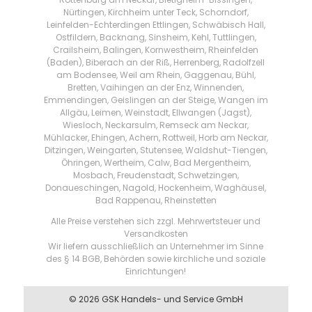
Nürtingen, Kirchheim unter Teck, Schorndorf,
Leinfelden-Echterdingen Ettlingen, Schwäbisch Hall,
Ostfildern, Backnang, Sinsheim, Kehl, Tuttlingen,
Crailsheim, Balingen, Kornwestheim, Rheinfelden
(Baden), Biberach an der Riß, Herrenberg, Radolfzell
am Bodensee, Weil am Rhein, Gaggenau, Bühl,
Bretten, Vaihingen an der Enz, Winnenden,
Emmendingen, Geislingen an der Steige, Wangen im
Allgäu, Leimen, Weinstadt, Ellwangen (Jagst),
Wiesloch, Neckarsulm, Remseck am Neckar,
Mühlacker, Ehingen, Achern, Rottweil, Horb am Neckar,
Ditzingen, Weingarten, Stutensee, Waldshut-Tiengen,
Öhringen, Wertheim, Calw, Bad Mergentheim,
Mosbach, Freudenstadt, Schwetzingen,
Donaueschingen, Nagold, Hockenheim, Waghäusel,
Bad Rappenau, Rheinstetten
Alle Preise verstehen sich zzgl. Mehrwertsteuer und
Versandkosten
Wir liefern ausschließlich an Unternehmer im Sinne
des § 14 BGB, Behörden sowie kirchliche und soziale
Einrichtungen!
© 2026 GSK Handels- und Service GmbH