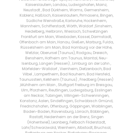
Kaiserslautern, Landau, Ludwigshafen, Mainz,
Neustadt , Bad Dürkheim, Worms, Germersheim,
Koblenz, Haßloch, Kaiserslautern, Pirmasens, Bingen,
Südliche Weinstraße, Karlsruhe, Hockenheim,
Mannheim, Schifferstadt, Wörth, Waldorf ,Sinsheim,
Heidelberg, Heilbronn, Wiesloch, Schwetzingen
Frankfurt am Main, Wiesbaden, Kassel, Darmstadt,
Offenbach am Main, Hanau, Gießen, Marburg, Fulda,
Rüsselsheim am Main, Bad Homburg vor der Höhe,
Wetzlar, Oberursel (Taunus), Rodgau, Dreieich,
Bensheim, Hofheim am Taunus, Maintal, Neu-
Isenburg, Langen (Hessen) , Limburg an der Lahn ,
Mörfelden-Walldorf , Viernheim, Dietzenbach, Bad
Vilbel , Lampertheim, Bad Nauheim, Bad Hersfeld,
Taunusstein, Kelkheim (Taunus) , Friedberg (Hessen)
,Mühlheim am Main , Stuttgart Freiburg im Breisgau,
Ulm, Pforzheim, Reutlingen, Ludwigsburg, Esslingen
am Neckar, Tübingen, Villingen-Schwenningen,
Konstanz, Aalen, Sindelfingen, Schwäbisch Gmünd,
Friedrichshafen, Offenburg, Göppingen, Waiblingen,
Baden-Baden, Ravensburg, Lörrach, Böblingen,
Rastatt, Heidenheim an der Brenz, Singen
(Hohentwiel), Leonberg, Fellbach Filderstadt,
Lahr/Schwarzwald, Weinheim, Albstadt, Bruchsal,
Rottenburg am Neckar, Bietigheim-Bissingen,