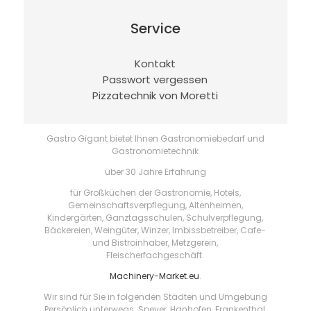
Service
Kontakt
Passwort vergessen
Pizzatechnik von Moretti
Gastro Gigant bietet Ihnen Gastronomiebedarf und
Gastronomietechnik
über 30 Jahre Erfahrung
für Großküchen der Gastronomie, Hotels,
Gemeinschaftsverpflegung, Altenheimen,
Kindergärten, Ganztagsschulen, Schulverpflegung,
Bäckereien, Weingüter, Winzer, Imbissbetreiber, Cafe-
und Bistroinhaber, Metzgerein,
Fleischerfachgeschäft.
Machinery-Market.eu
.
Wir sind für Sie in folgenden Städten und Umgebung
Persönlich unterwegs: Speyer, Hanhofen, Frankenthal,