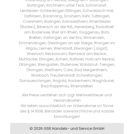
Nürtingen, Kirchheim unter Teck, Schorndorf,
Leinfelden-Echterdingen Ettlingen, Schwäbisch Hall,
Ostfildern, Backnang, Sinsheim, Kehl, Tuttlingen,
Crailsheim, Balingen, Kornwestheim, Rheinfelden
(Baden), Biberach an der Riß, Herrenberg, Radolfzell
am Bodensee, Weil am Rhein, Gaggenau, Bühl,
Bretten, Vaihingen an der Enz, Winnenden,
Emmendingen, Geislingen an der Steige, Wangen im
Allgäu, Leimen, Weinstadt, Ellwangen (Jagst),
Wiesloch, Neckarsulm, Remseck am Neckar,
Mühlacker, Ehingen, Achern, Rottweil, Horb am Neckar,
Ditzingen, Weingarten, Stutensee, Waldshut-Tiengen,
Öhringen, Wertheim, Calw, Bad Mergentheim,
Mosbach, Freudenstadt, Schwetzingen,
Donaueschingen, Nagold, Hockenheim, Waghäusel,
Bad Rappenau, Rheinstetten
Alle Preise verstehen sich zzgl. Mehrwertsteuer und
Versandkosten
Wir liefern ausschließlich an Unternehmer im Sinne
des § 14 BGB, Behörden sowie kirchliche und soziale
Einrichtungen!
© 2026 GSK Handels- und Service GmbH