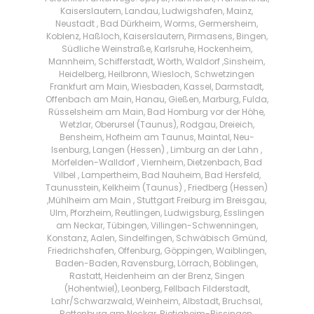
Kaiserslautern, Landau, Ludwigshafen, Mainz,
Neustadt , Bad Dürkheim, Worms, Germersheim,
Koblenz, Haßloch, Kaiserslautern, Pirmasens, Bingen,
Südliche Weinstraße, Karlsruhe, Hockenheim,
Mannheim, Schifferstadt, Wörth, Waldorf ,Sinsheim,
Heidelberg, Heilbronn, Wiesloch, Schwetzingen
Frankfurt am Main, Wiesbaden, Kassel, Darmstadt,
Offenbach am Main, Hanau, Gießen, Marburg, Fulda,
Rüsselsheim am Main, Bad Homburg vor der Höhe,
Wetzlar, Oberursel (Taunus), Rodgau, Dreieich,
Bensheim, Hofheim am Taunus, Maintal, Neu-
Isenburg, Langen (Hessen) , Limburg an der Lahn ,
Mörfelden-Walldorf , Viernheim, Dietzenbach, Bad
Vilbel , Lampertheim, Bad Nauheim, Bad Hersfeld,
Taunusstein, Kelkheim (Taunus) , Friedberg (Hessen)
,Mühlheim am Main , Stuttgart Freiburg im Breisgau,
Ulm, Pforzheim, Reutlingen, Ludwigsburg, Esslingen
am Neckar, Tübingen, Villingen-Schwenningen,
Konstanz, Aalen, Sindelfingen, Schwäbisch Gmünd,
Friedrichshafen, Offenburg, Göppingen, Waiblingen,
Baden-Baden, Ravensburg, Lörrach, Böblingen,
Rastatt, Heidenheim an der Brenz, Singen
(Hohentwiel), Leonberg, Fellbach Filderstadt,
Lahr/Schwarzwald, Weinheim, Albstadt, Bruchsal,
Rottenburg am Neckar, Bietigheim-Bissingen,