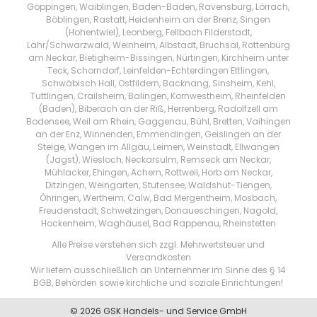
Göppingen, Waiblingen, Baden-Baden, Ravensburg, Lörrach,
Böblingen, Rastatt, Heidenheim an der Brenz, Singen
(Hohentwiel), Leonberg, Fellbach Filderstadt,
Lahr/Schwarzwald, Weinheim, Albstadt, Bruchsal, Rottenburg
am Neckar, Bietigheim-Bissingen, Nürtingen, Kirchheim unter
Teck, Schorndorf, Leinfelden-Echterdingen Ettlingen,
Schwäbisch Hall, Ostfildern, Backnang, Sinsheim, Kehl,
Tuttlingen, Crailsheim, Balingen, Kornwestheim, Rheinfelden
(Baden), Biberach an der Riß, Herrenberg, Radolfzell am
Bodensee, Weil am Rhein, Gaggenau, Bühl, Bretten, Vaihingen
an der Enz, Winnenden, Emmendingen, Geislingen an der
Steige, Wangen im Allgäu, Leimen, Weinstadt, Ellwangen
(Jagst), Wiesloch, Neckarsulm, Remseck am Neckar,
Mühlacker, Ehingen, Achern, Rottweil, Horb am Neckar,
Ditzingen, Weingarten, Stutensee, Waldshut-Tiengen,
Öhringen, Wertheim, Calw, Bad Mergentheim, Mosbach,
Freudenstadt, Schwetzingen, Donaueschingen, Nagold,
Hockenheim, Waghäusel, Bad Rappenau, Rheinstetten
Alle Preise verstehen sich zzgl. Mehrwertsteuer und
Versandkosten
Wir liefern ausschließlich an Unternehmer im Sinne des § 14
BGB, Behörden sowie kirchliche und soziale Einrichtungen!
© 2026 GSK Handels- und Service GmbH