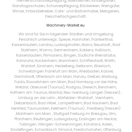
Gemeinschaftsverpflegung, Altenheimen, Kindergärten,
Ganztagsschulen, Schulverpflegung, Bäckereien, Weingüter,
Winzer, Imbissbetreiber, Cafe- und Bistroinhaber, Metzgerein,
Fleischerfachgeschäft.
Machinery-Market.eu
.
Wir sind für Sie in folgenden Städten und Umgebung
Persönlich unterwegs: Speyer, Hanhofen, Frankenthal,
Kaiserslautern, Landau, Ludwigshafen, Mainz, Neustadt , Bad
Dürkheim, Worms, Germersheim, Koblenz, Haßloch,
Kaiserslautern, Pirmasens, Bingen, Südliche Weinstraße,
Karlsruhe, Hockenheim, Mannheim, Schifferstadt, Wörth,
Waldorf ,Sinsheim, Heidelberg, Heilbronn, Wiesloch,
Schwetzingen Frankfurt am Main, Wiesbaden, Kassel,
Darmstadt, Offenbach am Main, Hanau, Gießen, Marburg,
Fulda, Rüsselsheim am Main, Bad Homburg vor der Höhe,
Wetzlar, Oberursel (Taunus), Rodgau, Dreieich, Bensheim,
Hofheim am Taunus, Maintal, Neu-Isenburg, Langen (Hessen) ,
Limburg an der Lahn , Mörfelden-Walldorf , Viernheim,
Dietzenbach, Bad Vilbel , Lampertheim, Bad Nauheim, Bad
Hersfeld, Taunusstein, Kelkheim (Taunus) , Friedberg (Hessen)
,Mühlheim am Main , Stuttgart Freiburg im Breisgau, Ulm,
Pforzheim, Reutlingen, Ludwigsburg, Esslingen am Neckar,
Tübingen, Villingen-Schwenningen, Konstanz, Aalen,
Sindelfingen, Schwäbisch Gmünd, Friedrichshafen, Offenburg,