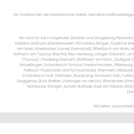
für Großküchen der Gastronomie, Hotels, Gemeinschaftsverpflegung
Wir sind für Sie in folgenden Städten und Umgebung Persönlic
Koblenz, Haßloch, Kaiserslautern, Pirmasens, Bingen, Südliche We
am Main, Wiesbaden, Kassel, Darmstadt, Offenbach am Main, Han
Hofheim am Taunus, Maintal, Neu-Isenburg, Langen (Hessen) , Limb
(Taunus) , Friedberg (Hessen) ,Mühlheim am Main , Stuttgart 
Sindelfingen, Schwäbisch Gmünd, Friedrichshafen, Offenburg, 
Fellbach Filderstadt, Lahr/Schwarzwald, Weinheim, Albstadt,
Schwäbisch Hall, Ostfildern, Backnang, Sinsheim, Kehl, Tuttl
Gaggenau, Bühl, Bretten, Vaihingen an der Enz, Winnenden, Emm
Mühlacker, Ehingen, Achern, Rottweil, Horb am Neckar, Di
Don
Wir liefern ausschlie