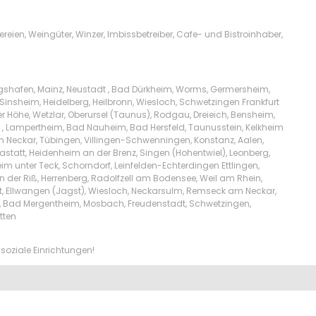
ien, Weingüter, Winzer, Imbissbetreiber, Cafe- und Bistroinhaber,
igshafen, Mainz, Neustadt , Bad Dürkheim, Worms, Germersheim,
Sinsheim, Heidelberg, Heilbronn, Wiesloch, Schwetzingen Frankfurt
Höhe, Wetzlar, Oberursel (Taunus), Rodgau, Dreieich, Bensheim,
l , Lampertheim, Bad Nauheim, Bad Hersfeld, Taunusstein, Kelkheim
am Neckar, Tübingen, Villingen-Schwenningen, Konstanz, Aalen,
tatt, Heidenheim an der Brenz, Singen (Hohentwiel), Leonberg,
m unter Teck, Schorndorf, Leinfelden-Echterdingen Ettlingen,
n der Riß, Herrenberg, Radolfzell am Bodensee, Weil am Rhein,
t, Ellwangen (Jagst), Wiesloch, Neckarsulm, Remseck am Neckar,
lw, Bad Mergentheim, Mosbach, Freudenstadt, Schwetzingen,
tten
soziale Einrichtungen!