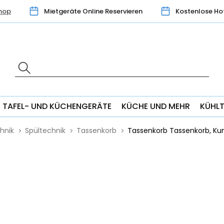
hop
Mietgeräte Online Reservieren
Kostenlose Ho
TAFEL- UND KÜCHENGERÄTE
KÜCHE UND MEHR
KÜHL
hnik
Spültechnik
Tassenkorb
Tassenkorb Tassenkorb, Kun