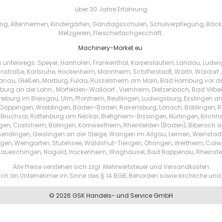
über 30 Jahre Erfahrung
, Altenheimen, Kindergärten, Ganztagsschulen, Schulverpflegung, Bäckere
Metzgerein, Fleischerfachgeschäft.
Machinery-Market.eu
.
h unterwegs: Speyer, Hanhofen, Frankenthal, Kaiserslautern, Landau, Ludw
instraße, Karlsruhe, Hockenheim, Mannheim, Schifferstadt, Wörth, Waldorf ,
au, Gießen, Marburg, Fulda, Rüsselsheim am Main, Bad Homburg vor der 
urg an der Lahn , Mörfelden-Walldorf , Viernheim, Dietzenbach, Bad Vilbe
Freiburg im Breisgau, Ulm, Pforzheim, Reutlingen, Ludwigsburg, Esslingen 
Göppingen, Waiblingen, Baden-Baden, Ravensburg, Lörrach, Böblingen, Ras
 Bruchsal, Rottenburg am Neckar, Bietigheim-Bissingen, Nürtingen, Kirchhei
ingen, Crailsheim, Balingen, Kornwestheim, Rheinfelden (Baden), Biberach a
endingen, Geislingen an der Steige, Wangen im Allgäu, Leimen, Weinstad
tzingen, Weingarten, Stutensee, Waldshut-Tiengen, Öhringen, Wertheim, Ca
aueschingen, Nagold, Hockenheim, Waghäusel, Bad Rappenau, Rheinste
Alle Preise verstehen sich zzgl. Mehrwertsteuer und Versandkosten
ßlich an Unternehmer im Sinne des § 14 BGB, Behörden sowie kirchliche und 
© 2026 GSK Handels- und Service GmbH