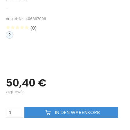
-
Artikel-Nr.: 406867008
(0)
?
50,40 €
zzgl. MwSt
IN DEN WARENKORB