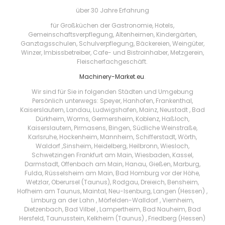
über 30 Jahre Erfahrung
für Großküchen der Gastronomie, Hotels,
Gemeinschaftsverpflegung, Altenheimen, Kindergärten,
Ganztagsschulen, Schulverpflegung, Bäckereien, Weingüter,
Winzer, Imbissbetreiber, Cafe- und Bistroinhaber, Metzgerein,
Fleischerfachgeschäft.
Machinery-Market.eu
.
Wir sind für Sie in folgenden Städten und Umgebung
Persönlich unterwegs: Speyer, Hanhofen, Frankenthal,
Kaiserslautern, Landau, Ludwigshafen, Mainz, Neustadt , Bad
Dürkheim, Worms, Germersheim, Koblenz, Haßloch,
Kaiserslautern, Pirmasens, Bingen, Südliche Weinstraße,
Karlsruhe, Hockenheim, Mannheim, Schifferstadt, Wörth,
Waldorf ,Sinsheim, Heidelberg, Heilbronn, Wiesloch,
Schwetzingen Frankfurt am Main, Wiesbaden, Kassel,
Darmstadt, Offenbach am Main, Hanau, Gießen, Marburg,
Fulda, Rüsselsheim am Main, Bad Homburg vor der Höhe,
Wetzlar, Oberursel (Taunus), Rodgau, Dreieich, Bensheim,
Hofheim am Taunus, Maintal, Neu-Isenburg, Langen (Hessen) ,
Limburg an der Lahn , Mörfelden-Walldorf , Viernheim,
Dietzenbach, Bad Vilbel , Lampertheim, Bad Nauheim, Bad
Hersfeld, Taunusstein, Kelkheim (Taunus) , Friedberg (Hessen)