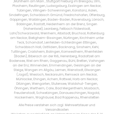
,Mühlheim am Main , Stuttgart Freiburg im Breisgau, Ulm,
Pforzheim, Reutlingen, Ludwigsburg, Esslingen am Neckar,
Tübingen, Villingen-Schwenningen, Konstanz, Aalen,
Sindelfingen, Schwäbisch Gmünd, Friedrichshafen, Offenburg,
Göppingen, Waiblingen, Baden-Baden, Ravensburg, Lörrach,
Böblingen, Rastatt, Heidenheim an der Brenz, Singen
(Hohentwiel), Leonberg, Fellbach Filderstadt,
Lahr/Schwarzwald, Weinheim, Albstadt, Bruchsal, Rottenburg
am Neckar, Bietigheim-Bissingen, Nürtingen, Kirchheim unter
Teck, Schorndorf, Leinfelden-Echterdingen Ettlingen,
Schwäbisch Hall, Ostfildern, Backnang, Sinsheim, Kehl,
Tuttlingen, Crailsheim, Balingen, Kornwestheim, Rheinfelden
(Baden), Biberach an der Riß, Herrenberg, Radolfzell am
Bodensee, Weil am Rhein, Gaggenau, Bühl, Bretten, Vaihingen
an der Enz, Winnenden, Emmendingen, Geislingen an der
Steige, Wangen im Allgäu, Leimen, Weinstadt, Ellwangen
(Jagst), Wiesloch, Neckarsulm, Remseck am Neckar,
Mühlacker, Ehingen, Achern, Rottweil, Horb am Neckar,
Ditzingen, Weingarten, Stutensee, Waldshut-Tiengen,
Öhringen, Wertheim, Calw, Bad Mergentheim, Mosbach,
Freudenstadt, Schwetzingen, Donaueschingen, Nagold,
Hockenheim, Waghäusel, Bad Rappenau, Rheinstetten
Alle Preise verstehen sich zzgl. Mehrwertsteuer und
Versandkosten