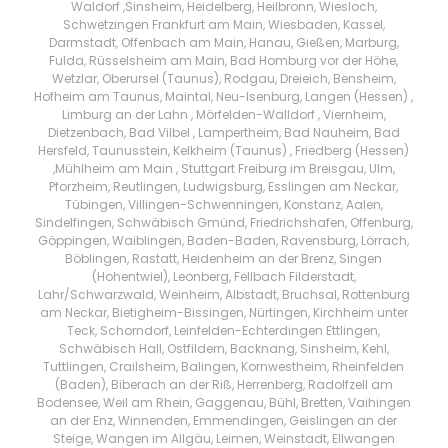
Waldorf ,Sinsheim, Heidelberg, Heilbronn, Wiesloch,
Schwetzingen Frankfurt am Main, Wiesbaden, Kassel,
Darmstadt, Offenbach am Main, Hanau, Gießen, Marburg,
Fulda, Rüsselsheim am Main, Bad Homburg vor der Höhe,
Wetzlar, Oberursel (Taunus), Rodgau, Dreieich, Bensheim,
Hofheim am Taunus, Maintal, Neu-Isenburg, Langen (Hessen) ,
Limburg an der Lahn , Mörfelden-Walldorf , Viernheim,
Dietzenbach, Bad Vilbel , Lampertheim, Bad Nauheim, Bad
Hersfeld, Taunusstein, Kelkheim (Taunus) , Friedberg (Hessen)
,Mühlheim am Main , Stuttgart Freiburg im Breisgau, Ulm,
Pforzheim, Reutlingen, Ludwigsburg, Esslingen am Neckar,
Tübingen, Villingen-Schwenningen, Konstanz, Aalen,
Sindelfingen, Schwäbisch Gmünd, Friedrichshafen, Offenburg,
Göppingen, Waiblingen, Baden-Baden, Ravensburg, Lörrach,
Böblingen, Rastatt, Heidenheim an der Brenz, Singen
(Hohentwiel), Leonberg, Fellbach Filderstadt,
Lahr/Schwarzwald, Weinheim, Albstadt, Bruchsal, Rottenburg
am Neckar, Bietigheim-Bissingen, Nürtingen, Kirchheim unter
Teck, Schorndorf, Leinfelden-Echterdingen Ettlingen,
Schwäbisch Hall, Ostfildern, Backnang, Sinsheim, Kehl,
Tuttlingen, Crailsheim, Balingen, Kornwestheim, Rheinfelden
(Baden), Biberach an der Riß, Herrenberg, Radolfzell am
Bodensee, Weil am Rhein, Gaggenau, Bühl, Bretten, Vaihingen
an der Enz, Winnenden, Emmendingen, Geislingen an der
Steige, Wangen im Allgäu, Leimen, Weinstadt, Ellwangen