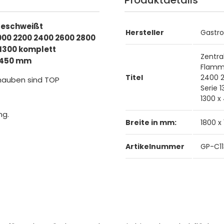
Produktdetails
geschweißt
Hersteller
Gastr
000 2200 2400 2600 2800
 1300 komplett
Zentra
x 450 mm
Flamms
Titel
2400 2
hauben sind TOP
Serie 
1300 
ng.
Breite in mm:
1800 x
Artikelnummer
GP-C11