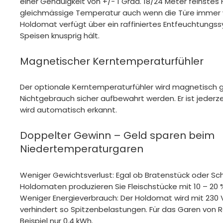
einer Genauigkeit von +/- 1 Grad. 18/24 Meter feinstes
gleichmässige Temperatur auch wenn die Türe immer w
Holdomat verfügt über ein raffiniertes Entfeuchtungs
Speisen knusprig hält.
Magnetischer Kerntemperaturfühler
Der optionale Kerntemperaturfühler wird magnetisch 
Nichtgebrauch sicher aufbewahrt werden. Er ist jederz
wird automatisch erkannt.
Doppelter Gewinn – Geld sparen beim
Niedertemperaturgaren
Weniger Gewichtsverlust: Egal ob Bratenstück oder Sc
Holdomaten produzieren Sie Fleischstücke mit 10 – 20 
Weniger Energieverbrauch: Der Holdomat wird mit 230
verhindert so Spitzenbelastungen. Für das Garen von 
Beispiel nur 0.4 kWh.