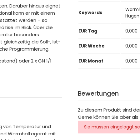
ten. Darüber hinaus eignet
Warmha
Keywords
ional kann er mit einem
Hugent
stattet werden – so
zise im Blick. Über die
EUR Tag
0,000
peratur besonders
leichzeitig die Soll-, Ist-
EUR Woche
0,000
liche Programmierung.
bstand) oder 2 x GN 1/1
EUR Monat
0,000
Bewertungen
Zu diesem Produkt sind de
Gerne können Sie aber als 
ng von Temperatur und
Sie müssen eingeloggt se
 und Warmhaltegerät mit