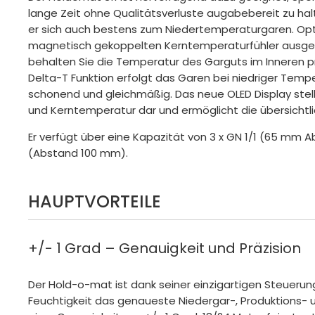
lange Zeit ohne Qualitätsverluste augabebereit zu hal
er sich auch bestens zum Niedertemperaturgaren. Opt
magnetisch gekoppelten Kerntemperaturfühler ausge
behalten Sie die Temperatur des Garguts im Inneren prä
Delta-T Funktion erfolgt das Garen bei niedriger Tem
schonend und gleichmäßig. Das neue OLED Display stellt g
und Kerntemperatur dar und ermöglicht die übersicht
Er verfügt über eine Kapazität von 3 x GN 1/1 (65 mm A
(Abstand 100 mm).
HAUPTVORTEILE
+/- 1 Grad – Genauigkeit und Präzision
Der Hold-o-mat ist dank seiner einzigartigen Steueru
Feuchtigkeit das genaueste Niedergar-, Produktions-