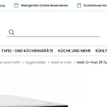
hop
Mietgeräte Online Reservieren
Kostenlose Ho
TAFEL- UND KÜCHENGERÄTE
KÜCHE UND MEHR
KÜHL
he und mehr
Hugentobler
Hold-o-mat
Hold-O-mat 311 für