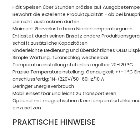
Hält Speisen über Stunden präzise auf Ausgabetempe
Bewahrt die exzellente Produktqualität - ob bei knusp
die nicht austrocknen dürfen
Minimiert Garverluste beim Niedertemperaturgaren
Entlastet durch seinen Einsatz andere Produktionsgerä
schafft zusätzliche Kapazitäten
Kinderleichte Bedienung und übersichtliches OLED Disp
Simple Wartung, Türanschlag wechselbar
Temperatureinstellung stufenlos regelbar 20-120 °C
Präzise Temperatureinstellung, Genauigkeit +/- 1 °C Ei
anschlussfertig: 1N~/220V/50–60Hz/10 A
Geringer Energieverbrauch
Mobil einsetzbar und leicht zu transportieren
Optional mit magnetischem Kerntemperaturfühler u
einzusetzen
PRAKTISCHE HINWEISE