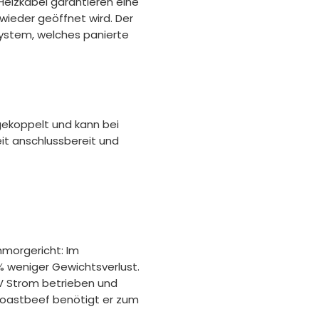
 Heizkabel garantieren eine
ieder geöffnet wird. Der
system, welches panierte
gekoppelt und kann bei
eit anschlussbereit und
hmorgericht: Im
% weniger Gewichtsverlust.
 V Strom betrieben und
Roastbeef benötigt er zum