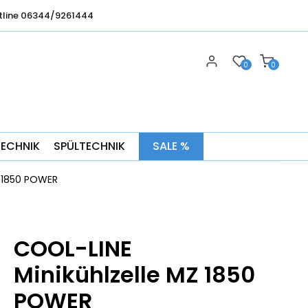
tline 06344/9261444
0
0
TECHNIK
SPÜLTECHNIK
SALE %
Z 1850 POWER
COOL-LINE
Minikühlzelle MZ 1850
POWER