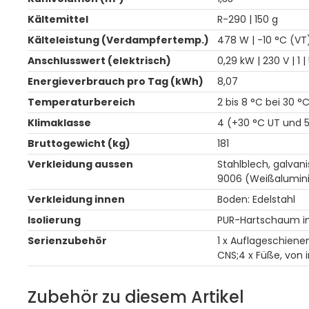
Kältemittel
R-290 | 150 g
Kälteleistung (Verdampfertemp.)
478 W | -10 °C (VT
Anschlusswert (elektrisch)
0,29 kW | 230 V | 1 |
Energieverbrauch pro Tag (kWh)
8,07
Temperaturbereich
2 bis 8 °C bei 30 °
Klimaklasse
4 (+30 °C UT und 5
Bruttogewicht (kg)
181
Verkleidung aussen
Stahlblech, galvani
9006 (Weißalumin
Verkleidung innen
Boden: Edelstahl
Isolierung
PUR-Hartschaum in
Serienzubehör
1 x Auflageschienen
CNS;4 x Füße, von i
Zubehör zu diesem Artikel