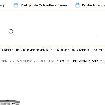
hop
Mietgeräte Online Reservieren
Kostenlose Ho
TAFEL- UND KÜCHENGERÄTE
KÜCHE UND MEHR
KÜHL
hnik
Kühltechnik
COOL -LINE
COOL-LINE Minikühlzelle M