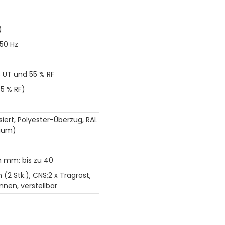
)
 50 Hz
C UT und 55 % RF
5 % RF)
siert, Polyester-Überzug, RAL
ium)
 mm: bis zu 40
 (2 Stk.), CNS;2 x Tragrost,
nnen, verstellbar