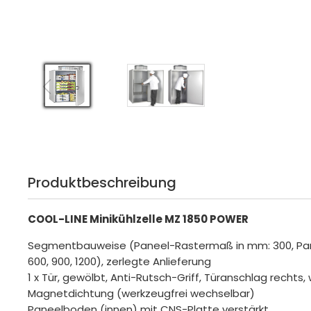
Produktbeschreibung
COOL-LINE Minikühlzelle MZ 1850 POWER
Segmentbauweise (Paneel-Rastermaß in mm: 300, Pan
600, 900, 1200), zerlegte Anlieferung
1 x Tür, gewölbt, Anti-Rutsch-Griff, Türanschlag rechts,
Magnetdichtung (werkzeugfrei wechselbar)
Paneelboden (innen) mit CNS-Platte verstärkt