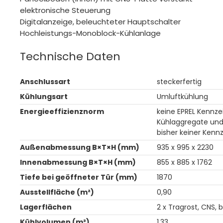
elektronische Steuerung
Digitalanzeige, beleuchteter Hauptschalter
Hochleistungs-Monoblock-Kühlanlage
Technische Daten
Anschlussart
steckerfertig
Kühlungsart
Umluftkühlung
Energieeffizienznorm
keine EPREL Kennze
Kühlaggregate und 
bisher keiner Kenn
Außenabmessung B×T×H (mm)
935 x 995 x 2230
Innenabmessung B×T×H (mm)
855 x 885 x 1762
Tiefe bei geöffneter Tür (mm)
1870
Ausstellfläche (m²)
0,90
Lagerflächen
2 x Tragrost, CNS, 
Kühlvolumen (m³)
1,33