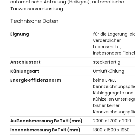
automatische Abtauung (Heißgas), automatische
Tauwasserverdunstung
Technische Daten
Eignung
für die Lagerung lei
verderblicher
Lebensmittel,
insbesondere Fleisc
Anschlussart
steckerfertig
Kühlungsart
Umluftkühlung
Energieeffizienznorm
keine EPREL
Kennzeichnungspfli
Kühlaggregate und
Kühlzellen unterlieg
bisher keiner
Kennzeichnungspfli
Außenabmessung B×T×H (mm)
2000 x 1700 x 2010
Innenabmessung B×T×H (mm)
1800 x 1500 x 1950