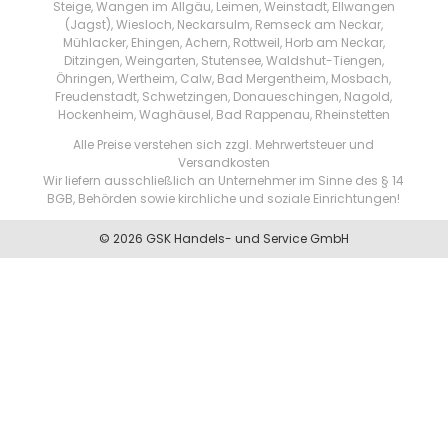
Steige, Wangen im Allgäu, Leimen, Weinstadt, Ellwangen
(Jagst), Wiesloch, Neckarsulm, Remseck am Neckar,
Mühlacker, Ehingen, Achern, Rottweil, Horb am Neckar,
Ditzingen, Weingarten, Stutensee, Waldshut-Tiengen,
Öhringen, Wertheim, Calw, Bad Mergentheim, Mosbach,
Freudenstadt, Schwetzingen, Donaueschingen, Nagold,
Hockenheim, Waghäusel, Bad Rappenau, Rheinstetten
Alle Preise verstehen sich zzgl. Mehrwertsteuer und
Versandkosten
Wir liefern ausschließlich an Unternehmer im Sinne des § 14
BGB, Behörden sowie kirchliche und soziale Einrichtungen!
© 2026 GSK Handels- und Service GmbH