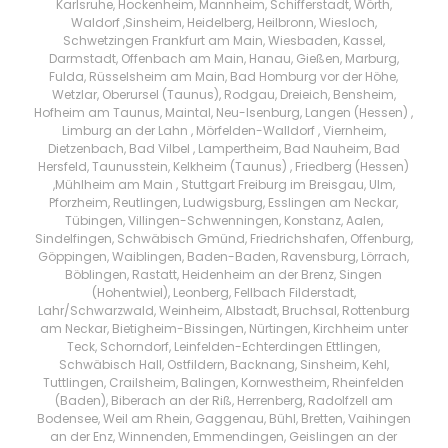
Karlsruhe, Hockenheim, Mannheim, Schifferstadt, Wörth,
Waldorf ,Sinsheim, Heidelberg, Heilbronn, Wiesloch,
Schwetzingen Frankfurt am Main, Wiesbaden, Kassel,
Darmstadt, Offenbach am Main, Hanau, Gießen, Marburg,
Fulda, Rüsselsheim am Main, Bad Homburg vor der Höhe,
Wetzlar, Oberursel (Taunus), Rodgau, Dreieich, Bensheim,
Hofheim am Taunus, Maintal, Neu-Isenburg, Langen (Hessen) ,
Limburg an der Lahn , Mörfelden-Walldorf , Viernheim,
Dietzenbach, Bad Vilbel , Lampertheim, Bad Nauheim, Bad
Hersfeld, Taunusstein, Kelkheim (Taunus) , Friedberg (Hessen)
,Mühlheim am Main , Stuttgart Freiburg im Breisgau, Ulm,
Pforzheim, Reutlingen, Ludwigsburg, Esslingen am Neckar,
Tübingen, Villingen-Schwenningen, Konstanz, Aalen,
Sindelfingen, Schwäbisch Gmünd, Friedrichshafen, Offenburg,
Göppingen, Waiblingen, Baden-Baden, Ravensburg, Lörrach,
Böblingen, Rastatt, Heidenheim an der Brenz, Singen
(Hohentwiel), Leonberg, Fellbach Filderstadt,
Lahr/Schwarzwald, Weinheim, Albstadt, Bruchsal, Rottenburg
am Neckar, Bietigheim-Bissingen, Nürtingen, Kirchheim unter
Teck, Schorndorf, Leinfelden-Echterdingen Ettlingen,
Schwäbisch Hall, Ostfildern, Backnang, Sinsheim, Kehl,
Tuttlingen, Crailsheim, Balingen, Kornwestheim, Rheinfelden
(Baden), Biberach an der Riß, Herrenberg, Radolfzell am
Bodensee, Weil am Rhein, Gaggenau, Bühl, Bretten, Vaihingen
an der Enz, Winnenden, Emmendingen, Geislingen an der