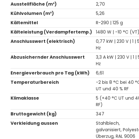
Ausstellfläche (m²)
2,70
Kühlvolumen (m³)
5,26
Kältemittel
R-290 | 125 g
Kälteleistung (Verdampfertemp.)
1480 W | -10 °C (VT
Anschlusswert (elektrisch)
0,77 kW | 230 V | 1 | 
Hz
Abzusichernder Anschlusswert
3,3 A kW | 230 V | 1 |
Hz
Energieverbrauch pro Tag (kWh)
6,61
Temperaturbereich
-2 bis 8 °C bei 40 °
UT und 40 % RF
Klimaklasse
5 (+40 °C UT und 4
RF)
Bruttogewicht (kg)
347
Verkleidung aussen
Stahlblech,
galvanisiert, Polyest
Überzug, RAL 9006