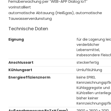
Fernüberwachung per "WEB-APP Dialog IoT"
vorinstalliert
automatische Abtauung (Heißgas), automatische
Tauwasserverdunstung
Technische Daten
Eignung
für die Lagerung lei
verderblicher
Lebensmittel,
insbesondere Fleisc
Anschlussart
steckerfertig
Kühlungsart
Umluftkühlung
Energieeffizienznorm
keine EPREL
Kennzeichnungspfli
Kühlaggregate und
Kühlzellen unterlieg
bisher keiner
Kennzeichnungspfli
Außenabmessung B×T×H (mm)
2900 x 2600 x 2010