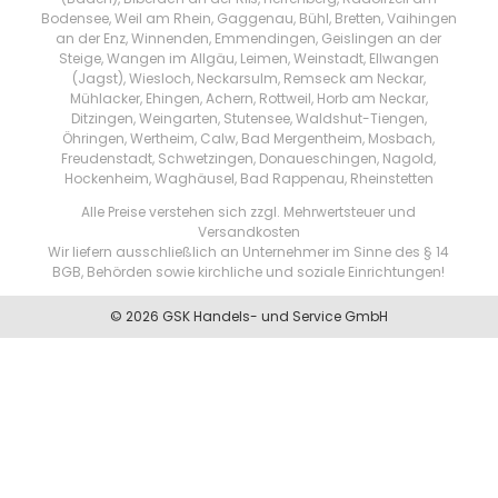
Bodensee, Weil am Rhein, Gaggenau, Bühl, Bretten, Vaihingen
an der Enz, Winnenden, Emmendingen, Geislingen an der
Steige, Wangen im Allgäu, Leimen, Weinstadt, Ellwangen
(Jagst), Wiesloch, Neckarsulm, Remseck am Neckar,
Mühlacker, Ehingen, Achern, Rottweil, Horb am Neckar,
Ditzingen, Weingarten, Stutensee, Waldshut-Tiengen,
Öhringen, Wertheim, Calw, Bad Mergentheim, Mosbach,
Freudenstadt, Schwetzingen, Donaueschingen, Nagold,
Hockenheim, Waghäusel, Bad Rappenau, Rheinstetten
Alle Preise verstehen sich zzgl. Mehrwertsteuer und
Versandkosten
Wir liefern ausschließlich an Unternehmer im Sinne des § 14
BGB, Behörden sowie kirchliche und soziale Einrichtungen!
© 2026 GSK Handels- und Service GmbH