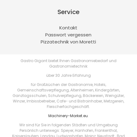
Service
Kontakt
Passwort vergessen
Pizzatechnik von Moretti
Gastro Gigant bietet Ihnen Gastronomiebedarf und
Gastronomietechnik
über 30 Jahre Erfahrung
für Großküchen der Gastronomie, Hotels,
Gemeinschaftsverpflegung, Altenheimen, Kindergärten,
Ganztagsschulen, Schulverpflegung, Bäckereien, Weingüter,
Winzer, Imbissbetreiber, Cafe- und Bistroinhaber, Metzgerein,
Fleischerfachgeschäft.
Machinery-Market.eu
.
Wir sind für Sie in folgenden Städten und Umgebung
Persönlich unterwegs: Speyer, Hanhofen, Frankenthal,
Kaiserslautern, Landau, Ludwigshafen, Mainz, Neustadt , Bad