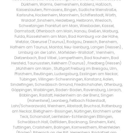
Dürkheim, Worms, Germersheim, Koblenz, Haßloch,
Kaiserslautern, Pirmasens, Bingen, Südliche Weinstraße,
Karlsruhe, Hockenheim, Mannheim, Schifferstadt, Wörth,
Waldorf ,Sinsheim, Heidelberg, Heilbronn, Wiesloch,
Schwetzingen Frankfurt am Main, Wiesbaden, Kassel,
Darmstadt, Offenbach am Main, Hanau, Gießen, Marburg,
Fulda, Rüsselsheim am Main, Bad Homburg vor der Höhe,
Wetzlar, Oberursel (Taunus), Rodgau, Dreieich, Bensheim,
Hofheim am Taunus, Maintal, Neu-Isenburg, Langen (Hessen) ,
Limburg an der Lahn , Mörfelden-Walldorf , Viernheim,
Dietzenbach, Bad Vilbel , Lampertheim, Bad Nauheim, Bad
Hersfeld, Taunusstein, Kelkheim (Taunus) , Friedberg (Hessen)
,Mühlheim am Main , Stuttgart Freiburg im Breisgau, Ulm,
Pforzheim, Reutlingen, Ludwigsburg, Esslingen am Neckar,
Tübingen, Villingen-Schwenningen, Konstanz, Aalen,
Sindelfingen, Schwäbisch Gmünd, Friedrichshafen, Offenburg,
Göppingen, Waiblingen, Baden-Baden, Ravensburg, Lörrach,
Böblingen, Rastatt, Heidenheim an der Brenz, Singen
(Hohentwiel), Leonberg, Fellbach Filderstadt,
Lahr/Schwarzwald, Weinheim, Albstadt, Bruchsal, Rottenburg
am Neckar, Bietigheim-Bissingen, Nürtingen, Kirchheim unter
Teck, Schorndorf, Leinfelden-Echterdingen Ettlingen,
Schwäbisch Hall, Ostfildern, Backnang, Sinsheim, Kehl,
Tuttlingen, Crailsheim, Balingen, Kornwestheim, Rheinfelden
(Baden), Biberach an der Riß, Herrenberg, Radolfzell am