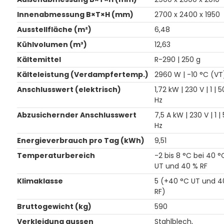
Innenabmessung B×T×H (mm)
2700 x 2400 x 1950
Ausstellfläche (m²)
6,48
Kühlvolumen (m³)
12,63
Kältemittel
R-290 | 250 g
Kälteleistung (Verdampfertemp.)
2960 W | -10 °C (VT
Anschlusswert (elektrisch)
1,72 kW | 230 V | 1 | 5
Hz
Abzusichernder Anschlusswert
7,5 A kW | 230 V | 1 |
Hz
Energieverbrauch pro Tag (kWh)
9,51
Temperaturbereich
-2 bis 8 °C bei 40 °
UT und 40 % RF
Klimaklasse
5 (+40 °C UT und 4
RF)
Bruttogewicht (kg)
590
Verkleidung aussen
Stahlblech,