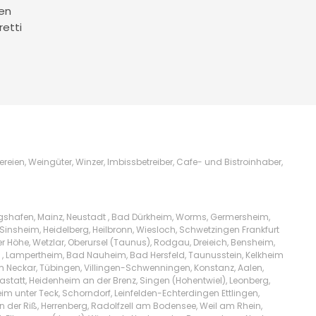
en
retti
ien, Weingüter, Winzer, Imbissbetreiber, Cafe- und Bistroinhaber,
igshafen, Mainz, Neustadt , Bad Dürkheim, Worms, Germersheim,
Sinsheim, Heidelberg, Heilbronn, Wiesloch, Schwetzingen Frankfurt
Höhe, Wetzlar, Oberursel (Taunus), Rodgau, Dreieich, Bensheim,
l , Lampertheim, Bad Nauheim, Bad Hersfeld, Taunusstein, Kelkheim
am Neckar, Tübingen, Villingen-Schwenningen, Konstanz, Aalen,
tatt, Heidenheim an der Brenz, Singen (Hohentwiel), Leonberg,
m unter Teck, Schorndorf, Leinfelden-Echterdingen Ettlingen,
n der Riß, Herrenberg, Radolfzell am Bodensee, Weil am Rhein,