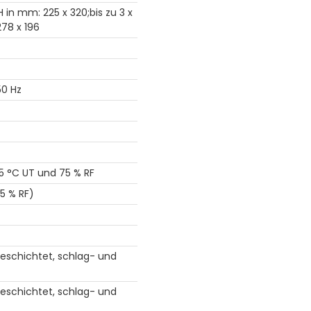
 H in mm: 225 x 320;bis zu 3 x
278 x 196
 50 Hz
35 °C UT und 75 % RF
5 % RF)
beschichtet, schlag- und
beschichtet, schlag- und