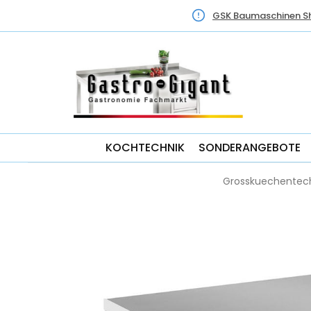
GSK Baumaschinen S
KOCHTECHNIK
SONDERANGEBOTE
Grosskuechentec