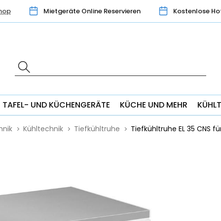
hop
Mietgeräte Online Reservieren
Kostenlose Ho
TAFEL- UND KÜCHENGERÄTE
KÜCHE UND MEHR
KÜHL
hnik
Kühltechnik
Tiefkühltruhe
Tiefkühltruhe EL 35 CNS fü