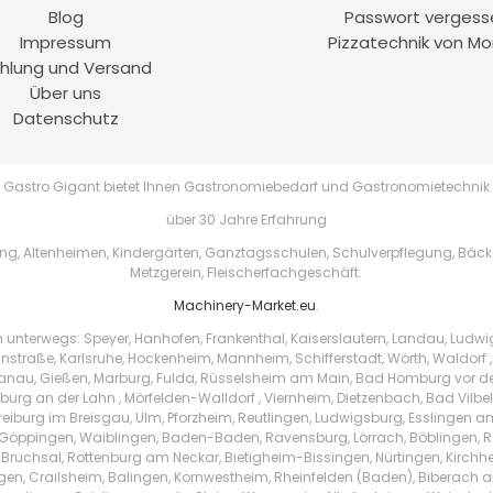
Blog
Passwort vergess
Impressum
Pizzatechnik von Mo
hlung und Versand
Über uns
Datenschutz
Gastro Gigant bietet Ihnen Gastronomiebedarf und Gastronomietechnik
über 30 Jahre Erfahrung
, Altenheimen, Kindergärten, Ganztagsschulen, Schulverpflegung, Bäckere
Metzgerein, Fleischerfachgeschäft.
Machinery-Market.eu
.
h unterwegs: Speyer, Hanhofen, Frankenthal, Kaiserslautern, Landau, Ludw
instraße, Karlsruhe, Hockenheim, Mannheim, Schifferstadt, Wörth, Waldorf ,
au, Gießen, Marburg, Fulda, Rüsselsheim am Main, Bad Homburg vor der 
urg an der Lahn , Mörfelden-Walldorf , Viernheim, Dietzenbach, Bad Vilbe
Freiburg im Breisgau, Ulm, Pforzheim, Reutlingen, Ludwigsburg, Esslingen 
Göppingen, Waiblingen, Baden-Baden, Ravensburg, Lörrach, Böblingen, Ras
 Bruchsal, Rottenburg am Neckar, Bietigheim-Bissingen, Nürtingen, Kirchhei
ingen, Crailsheim, Balingen, Kornwestheim, Rheinfelden (Baden), Biberach a