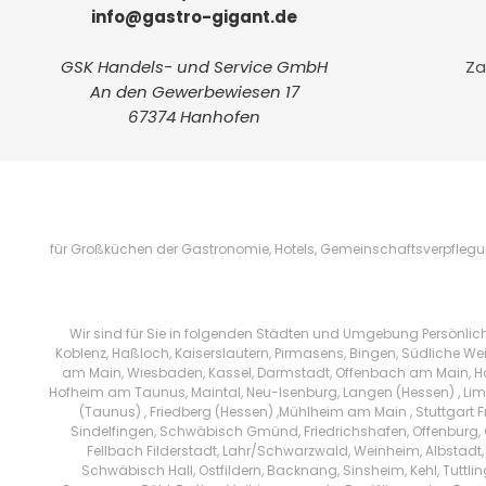
info@gastro-gigant.de
GSK Handels- und Service GmbH
Za
An den Gewerbewiesen 17
67374 Hanhofen
für Großküchen der Gastronomie, Hotels, Gemeinschaftsverpflegung
Wir sind für Sie in folgenden Städten und Umgebung Persönlic
Koblenz, Haßloch, Kaiserslautern, Pirmasens, Bingen, Südliche We
am Main, Wiesbaden, Kassel, Darmstadt, Offenbach am Main, Han
Hofheim am Taunus, Maintal, Neu-Isenburg, Langen (Hessen) , Limb
(Taunus) , Friedberg (Hessen) ,Mühlheim am Main , Stuttgart 
Sindelfingen, Schwäbisch Gmünd, Friedrichshafen, Offenburg, 
Fellbach Filderstadt, Lahr/Schwarzwald, Weinheim, Albstadt,
Schwäbisch Hall, Ostfildern, Backnang, Sinsheim, Kehl, Tuttl