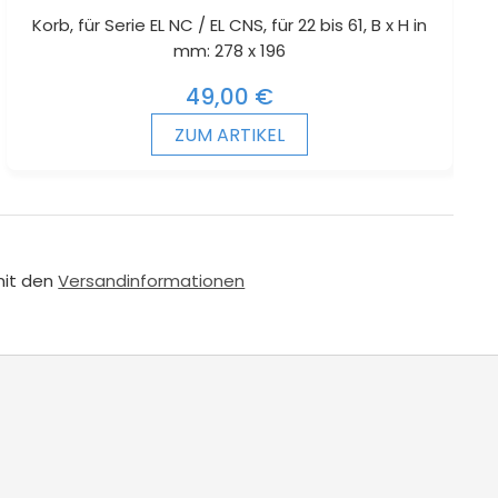
Korb, für Serie EL NC / EL CNS, für 22 bis 61, B x H in
mm: 278 x 196
49,00 €
ZUM ARTIKEL
mit den
Versandinformationen