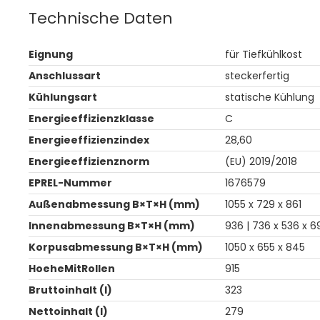
Technische Daten
Eignung
für Tiefkühlkost
Anschlussart
steckerfertig
Kühlungsart
statische Kühlung
Energieeffizienzklasse
C
Energieeffizienzindex
28,60
Energieeffizienznorm
(EU) 2019/2018
EPREL-Nummer
1676579
Außenabmessung B×T×H (mm)
1055 x 729 x 861
Innenabmessung B×T×H (mm)
936 | 736 x 536 x 6
Korpusabmessung B×T×H (mm)
1050 x 655 x 845
HoeheMitRollen
915
Bruttoinhalt (l)
323
Nettoinhalt (l)
279