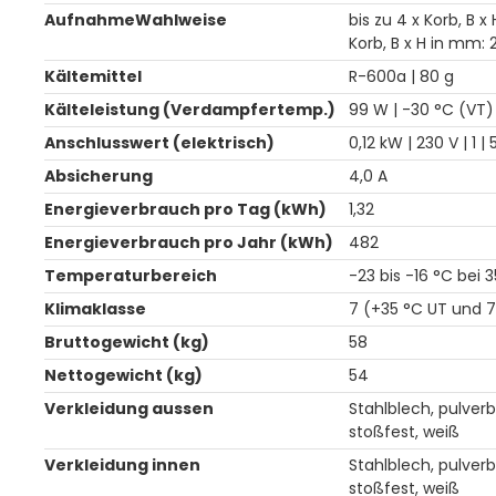
AufnahmeWahlweise
bis zu 4 x Korb, B x
Korb, B x H in mm: 
Kältemittel
R-600a | 80 g
Kälteleistung (Verdampfertemp.)
99 W | -30 °C (VT)
Anschlusswert (elektrisch)
0,12 kW | 230 V | 1 |
Absicherung
4,0 A
Energieverbrauch pro Tag (kWh)
1,32
Energieverbrauch pro Jahr (kWh)
482
Temperaturbereich
-23 bis -16 °C bei 
Klimaklasse
7 (+35 °C UT und 7
Bruttogewicht (kg)
58
Nettogewicht (kg)
54
Verkleidung aussen
Stahlblech, pulver
stoßfest, weiß
Verkleidung innen
Stahlblech, pulver
stoßfest, weiß