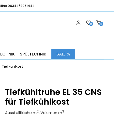
tline 06344/9261444
0
0
TECHNIK
SPÜLTECHNIK
SALE %
r Tiefkühlkost
Tiefkühltruhe EL 35 CNS
für Tiefkühlkost
2
3
Ausstellfläche m
, Volumen m